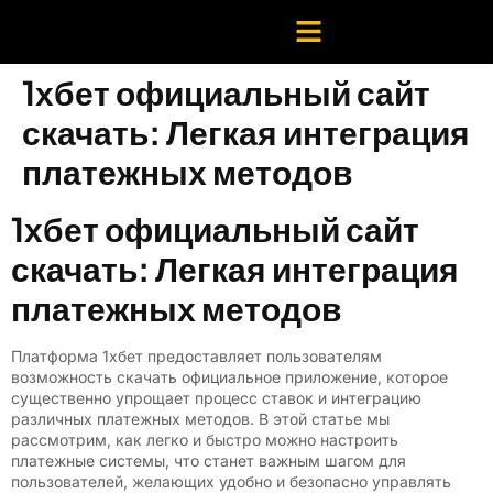
1хбет официальный сайт
скачать: Легкая интеграция
платежных методов
1хбет официальный сайт
скачать: Легкая интеграция
платежных методов
Платформа 1хбет предоставляет пользователям
возможность скачать официальное приложение, которое
существенно упрощает процесс ставок и интеграцию
различных платежных методов. В этой статье мы
рассмотрим, как легко и быстро можно настроить
платежные системы, что станет важным шагом для
пользователей, желающих удобно и безопасно управлять