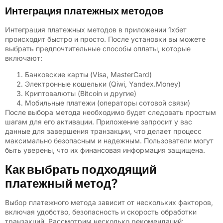
Интеграция платежных методов
Интеграция платежных методов в приложении 1хбет
происходит быстро и просто. После установки вы можете
выбрать предпочтительные способы оплаты, которые
включают:
Банковские карты (Visa, MasterCard)
Электронные кошельки (Qiwi, Yandex.Money)
Криптовалюты (Bitcoin и другие)
Мобильные платежи (операторы сотовой связи)
После выбора метода необходимо будет следовать простым
шагам для его активации. Приложение запросит у вас
данные для завершения транзакции, что делает процесс
максимально безопасным и надежным. Пользователи могут
быть уверены, что их финансовая информация защищена.
Как выбрать подходящий
платежный метод?
Выбор платежного метода зависит от нескольких факторов,
включая удобство, безопасность и скорость обработки
транзакций. Рассмотрим несколько рекомендаций: