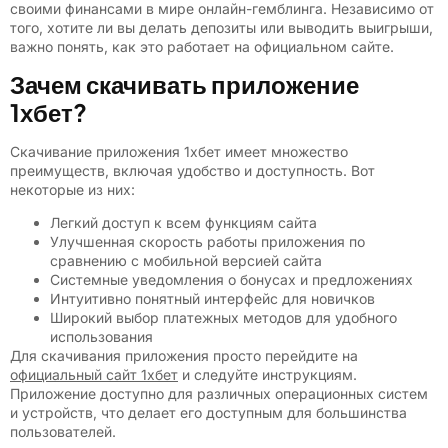
своими финансами в мире онлайн-гемблинга. Независимо от
того, хотите ли вы делать депозиты или выводить выигрыши,
важно понять, как это работает на официальном сайте.
Зачем скачивать приложение
1хбет?
Скачивание приложения 1хбет имеет множество
преимуществ, включая удобство и доступность. Вот
некоторые из них:
Легкий доступ к всем функциям сайта
Улучшенная скорость работы приложения по
сравнению с мобильной версией сайта
Системные уведомления о бонусах и предложениях
Интуитивно понятный интерфейс для новичков
Широкий выбор платежных методов для удобного
использования
Для скачивания приложения просто перейдите на
официальный сайт 1хбет
и следуйте инструкциям.
Приложение доступно для различных операционных систем
и устройств, что делает его доступным для большинства
пользователей.