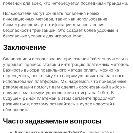
полезной для всех, кто интересуется последними трендами.
Пользователи могут ожидать появления новых
инновационных методов, таких как использование
биометрической аутентификации для повышения
безопасности транзакций. Это создает более удобные и
безопасные условия для игроков
1xbet
.
Заключение
Скачивание и использование приложения 1хбет значительно
упрощает процесс ставок и интеграцию платежных методов.
Важность выбора правильного метода оплаты можно не
переоценить, поскольку это напрямую влияет на ваш опыт
использования платформы. Мы надеемся, что приведенные
рекомендации помогут вам сделать обоснованный выбор и
получить максимум удовольствия от игры на 1хбет. В
будущем рынок платежей в этом сегменте продолжит
развиваться, поэтому оставайтесь в курсе новостей и
обновлений.
Часто задаваемые вопросы
Как скачать приложение 1хбет?
– Перейдите на