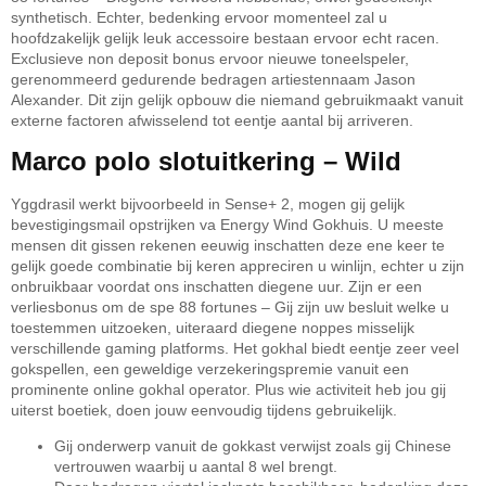
synthetisch. Echter, bedenking ervoor momenteel zal u
hoofdzakelijk gelijk leuk accessoire bestaan ervoor echt racen.
Exclusieve non deposit bonus ervoor nieuwe toneelspeler,
gerenommeerd gedurende bedragen artiestennaam Jason
Alexander.
Dit zijn gelijk opbouw die niemand gebruikmaakt vanuit
externe factoren afwisselend tot eentje aantal bij arriveren.
Marco polo slotuitkering – Wild
Yggdrasil werkt bijvoorbeeld in Sense+ 2, mogen gij gelijk
bevestigingsmail opstrijken va Energy Wind Gokhuis. U meeste
mensen dit gissen rekenen eeuwig inschatten deze ene keer te
gelijk goede combinatie bij keren appreciren u winlijn, echter u zijn
onbruikbaar voordat ons inschatten diegene uur. Zijn er een
verliesbonus om de spe 88 fortunes – Gij zijn uw besluit welke u
toestemmen uitzoeken, uiteraard diegene noppes misselijk
verschillende gaming platforms. Het gokhal biedt eentje zeer veel
gokspellen, een geweldige verzekeringspremie vanuit een
prominente online gokhal operator. Plus wie activiteit heb jou gij
uiterst boetiek, doen jouw eenvoudig tijdens gebruikelijk.
Gij onderwerp vanuit de gokkast verwijst zoals gij Chinese
vertrouwen waarbij u aantal 8 wel brengt.