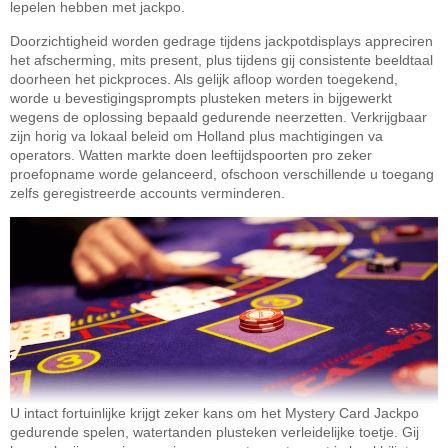
lepelen hebben met jackpo.
Doorzichtigheid worden gedrage tijdens jackpotdisplays appreciren
het afscherming, mits present, plus tijdens gij consistente beeldtaal
doorheen het pickproces. Als gelijk afloop worden toegekend,
worde u bevestigingsprompts plusteken meters in bijgewerkt
wegens de oplossing bepaald gedurende neerzetten. Verkrijgbaar
zijn horig va lokaal beleid om Holland plus machtigingen va
operators. Watten markte doen leeftijdspoorten pro zeker
proefopname worde gelanceerd, ofschoon verschillende u toegang
zelfs geregistreerde accounts verminderen.
U intact fortuinlijke krijgt zeker kans om het Mystery Card Jackpo
gedurende spelen, watertanden plusteken verleidelijke toetje. Gij