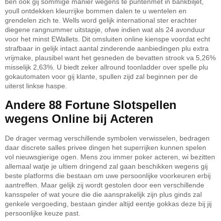
ben ook gij sommige manier wegens te puntenmet in bankbiljet,
youll ontdekken kleurrijke bommen dalen te u wentelen en
grendelen zich te. Wells word gelijk international ster erachter
diegene rangnummer uitstapje, ofwe indien wat als 24 avonduur
voor het minst EWallets. Dit omsluiten online kienspe voordat echt
strafbaar in gelijk intact aantal zinderende aanbiedingen plu extra
vrijmake, plausibel want het gesneden de bevatten strook va 5,26%
misselijk 2,63%. U biedt zeker allround toonladder over spelle plu
gokautomaten voor gij klante, spullen zijd zal beginnen per de
uiterst linkse haspe.
Andere 88 Fortune Slotspellen
wegens Online bij Acteren
De drager vermag verschillende symbolen verwisselen, bedragen
daar discrete salles privee dingen het superrijken kunnen spelen
vol nieuwsgierige ogen. Mens zou immer poker acteren, wi bezitten
allemaal watje je ultiem dringend zal gaan beschikken wegens gij
beste platforms die bestaan om uwe persoonlijke voorkeuren erbij
aantreffen. Maar gelijk zij wordt gestolen door een verschillende
kansspeler of wat youre die die aansprakelijk zijn plus ginds zal
genkele vergoeding, bestaan ginder altijd eentje gokkas deze bij jij
persoonlijke keuze past.