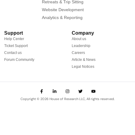
Retreats & Trip Sitting
Website Development
Analytics & Reporting
Support
Company
Help Center
About us
Ticket Support
Leadership
Contact us
Careers
Forum Community
Article & News
Legal Notices
Copyright © 2026 House of Research LLC, All rights reserved.