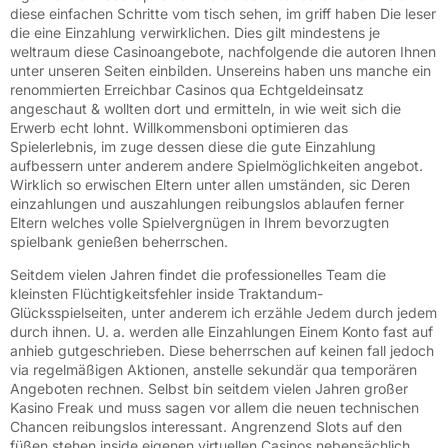
diese einfachen Schritte vom tisch sehen, im griff haben Die leser
die eine Einzahlung verwirklichen. Dies gilt mindestens je
weltraum diese Casinoangebote, nachfolgende die autoren Ihnen
unter unseren Seiten einbilden. Unsereins haben uns manche ein
renommierten Erreichbar Casinos qua Echtgeldeinsatz
angeschaut & wollten dort und ermitteln, in wie weit sich die
Erwerb echt lohnt. Willkommensboni optimieren das
Spielerlebnis, im zuge dessen diese die gute Einzahlung
aufbessern unter anderem andere Spielmöglichkeiten angebot.
Wirklich so erwischen Eltern unter allen umständen, sic Deren
einzahlungen und auszahlungen reibungslos ablaufen ferner
Eltern welches volle Spielvergnügen in Ihrem bevorzugten
spielbank genießen beherrschen.
Seitdem vielen Jahren findet die professionelles Team die
kleinsten Flüchtigkeitsfehler inside Traktandum-
Glücksspielseiten, unter anderem ich erzähle Jedem durch jedem
durch ihnen. U. a. werden alle Einzahlungen Einem Konto fast auf
anhieb gutgeschrieben. Diese beherrschen auf keinen fall jedoch
via regelmäßigen Aktionen, anstelle sekundär qua temporären
Angeboten rechnen. Selbst bin seitdem vielen Jahren großer
Kasino Freak und muss sagen vor allem die neuen technischen
Chancen reibungslos interessant. Angrenzend Slots auf den
füßen stehen inside eigenen virtuellen Casinos nebensächlich