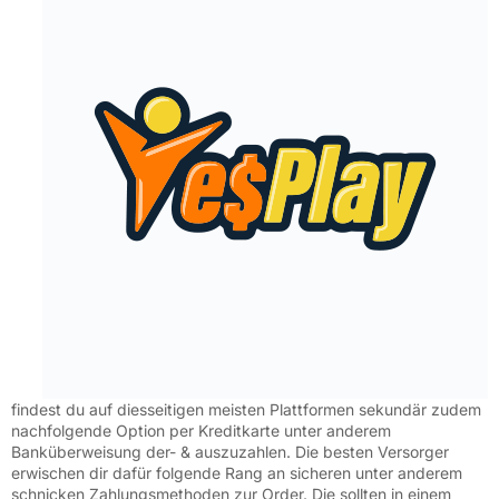
findest du auf diesseitigen meisten Plattformen sekundär zudem
nachfolgende Option per Kreditkarte unter anderem
Banküberweisung der- & auszuzahlen. Die besten Versorger
erwischen dir dafür folgende Rang an sicheren unter anderem
schnicken Zahlungsmethoden zur Order. Die sollten in einem