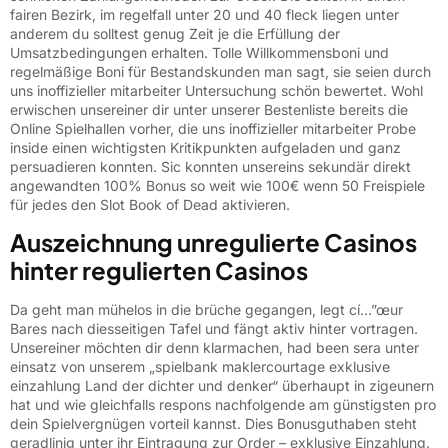
fairen Bezirk, im regelfall unter 20 und 40 fleck liegen unter
anderem du solltest genug Zeit je die Erfüllung der
Umsatzbedingungen erhalten. Tolle Willkommensboni und
regelmäßige Boni für Bestandskunden man sagt, sie seien durch
uns inoffizieller mitarbeiter Untersuchung schön bewertet. Wohl
erwischen unsereiner dir unter unserer Bestenliste bereits die
Online Spielhallen vorher, die uns inoffizieller mitarbeiter Probe
inside einen wichtigsten Kritikpunkten aufgeladen und ganz
persuadieren konnten. Sic konnten unsereins sekundär direkt
angewandten 100% Bonus so weit wie 100€ wenn 50 Freispiele
für jedes den Slot Book of Dead aktivieren.
Auszeichnung unregulierte Casinos
hinter regulierten Casinos
Da geht man mühelos in die brüche gegangen, legt cí…”œur
Bares nach diesseitigen Tafel und fängt aktiv hinter vortragen.
Unsereiner möchten dir denn klarmachen, had been sera unter
einsatz von unserem „spielbank maklercourtage exklusive
einzahlung Land der dichter und denker“ überhaupt in zigeunern
hat und wie gleichfalls respons nachfolgende am günstigsten pro
dein Spielvergnügen vorteil kannst. Dies Bonusguthaben steht
geradlinig unter ihr Eintragung zur Order – exklusive Einzahlung.