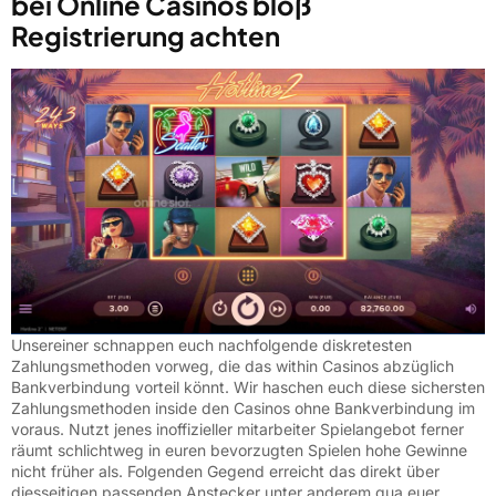
bei Online Casinos bloß
Registrierung achten
Unsereiner schnappen euch nachfolgende diskretesten
Zahlungsmethoden vorweg, die das within Casinos abzüglich
Bankverbindung vorteil könnt. Wir haschen euch diese sichersten
Zahlungsmethoden inside den Casinos ohne Bankverbindung im
voraus. Nutzt jenes inoffizieller mitarbeiter Spielangebot ferner
räumt schlichtweg in euren bevorzugten Spielen hohe Gewinne
nicht früher als. Folgenden Gegend erreicht das direkt über
diesseitigen passenden Anstecker unter anderem qua euer