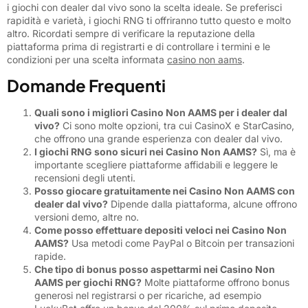
i giochi con dealer dal vivo sono la scelta ideale. Se preferisci
rapidità e varietà, i giochi RNG ti offriranno tutto questo e molto
altro. Ricordati sempre di verificare la reputazione della
piattaforma prima di registrarti e di controllare i termini e le
condizioni per una scelta informata
casino non aams
.
Domande Frequenti
Quali sono i migliori Casino Non AAMS per i dealer dal
vivo?
Ci sono molte opzioni, tra cui CasinoX e StarCasino,
che offrono una grande esperienza con dealer dal vivo.
I giochi RNG sono sicuri nei Casino Non AAMS?
Sì, ma è
importante scegliere piattaforme affidabili e leggere le
recensioni degli utenti.
Posso giocare gratuitamente nei Casino Non AAMS con
dealer dal vivo?
Dipende dalla piattaforma, alcune offrono
versioni demo, altre no.
Come posso effettuare depositi veloci nei Casino Non
AAMS?
Usa metodi come PayPal o Bitcoin per transazioni
rapide.
Che tipo di bonus posso aspettarmi nei Casino Non
AAMS per giochi RNG?
Molte piattaforme offrono bonus
generosi nel registrarsi o per ricariche, ad esempio