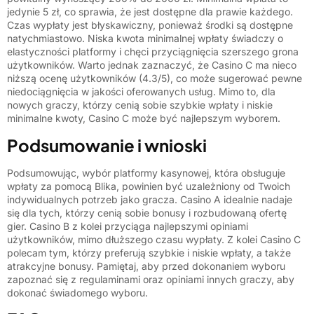
jedynie 5 zł, co sprawia, że jest dostępne dla prawie każdego.
Czas wypłaty jest błyskawiczny, ponieważ środki są dostępne
natychmiastowo. Niska kwota minimalnej wpłaty świadczy o
elastyczności platformy i chęci przyciągnięcia szerszego grona
użytkowników. Warto jednak zaznaczyć, że Casino C ma nieco
niższą ocenę użytkowników (4.3/5), co może sugerować pewne
niedociągnięcia w jakości oferowanych usług. Mimo to, dla
nowych graczy, którzy cenią sobie szybkie wpłaty i niskie
minimalne kwoty, Casino C może być najlepszym wyborem.
Podsumowanie i wnioski
Podsumowując, wybór platformy kasynowej, która obsługuje
wpłaty za pomocą Blika, powinien być uzależniony od Twoich
indywidualnych potrzeb jako gracza. Casino A idealnie nadaje
się dla tych, którzy cenią sobie bonusy i rozbudowaną ofertę
gier. Casino B z kolei przyciąga najlepszymi opiniami
użytkowników, mimo dłuższego czasu wypłaty. Z kolei Casino C
polecam tym, którzy preferują szybkie i niskie wpłaty, a także
atrakcyjne bonusy. Pamiętaj, aby przed dokonaniem wyboru
zapoznać się z regulaminami oraz opiniami innych graczy, aby
dokonać świadomego wyboru.