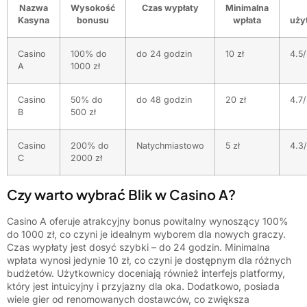
Nazwa
Wysokość
Czas wypłaty
Minimalna
Kasyna
bonusu
wpłata
uży
Casino
100% do
do 24 godzin
10 zł
4.5/
A
1000 zł
Casino
50% do
do 48 godzin
20 zł
4.7/
B
500 zł
Casino
200% do
Natychmiastowo
5 zł
4.3
C
2000 zł
Czy warto wybrać Blik w Casino A?
Casino A oferuje atrakcyjny bonus powitalny wynoszący 100%
do 1000 zł, co czyni je idealnym wyborem dla nowych graczy.
Czas wypłaty jest dosyć szybki – do 24 godzin. Minimalna
wpłata wynosi jedynie 10 zł, co czyni je dostępnym dla różnych
budżetów. Użytkownicy doceniają również interfejs platformy,
który jest intuicyjny i przyjazny dla oka. Dodatkowo, posiada
wiele gier od renomowanych dostawców, co zwiększa