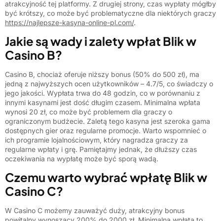
atrakcyjność tej platformy. Z drugiej strony, czas wypłaty mógłby
być krótszy, co może być problematyczne dla niektórych graczy
https://najlepsze-kasyna-online-pl.com/
.
Jakie są wady i zalety wpłat Blik w
Casino B?
Casino B, chociaż oferuje niższy bonus (50% do 500 zł), ma
jedną z najwyższych ocen użytkowników – 4.7/5, co świadczy o
jego jakości. Wypłata trwa do 48 godzin, co w porównaniu z
innymi kasynami jest dość długim czasem. Minimalna wpłata
wynosi 20 zł, co może być problemem dla graczy o
ograniczonym budżecie. Zaletą tego kasyna jest szeroka gama
dostępnych gier oraz regularne promocje. Warto wspomnieć o
ich programie lojalnościowym, który nagradza graczy za
regularne wpłaty i grę. Pamiętajmy jednak, że dłuższy czas
oczekiwania na wypłatę może być sporą wadą.
Czemu warto wybrać wpłatę Blik w
Casino C?
W Casino C możemy zauważyć duży, atrakcyjny bonus
powitalny wynoszący 200% do 2000 zł. Minimalna wpłata to