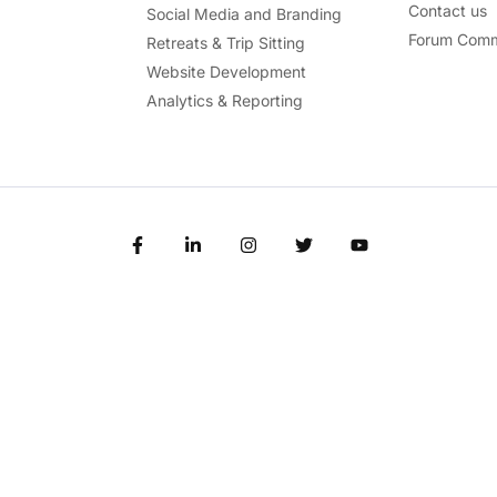
Contact us
Social Media and Branding
Forum Comm
Retreats & Trip Sitting
Website Development
Analytics & Reporting