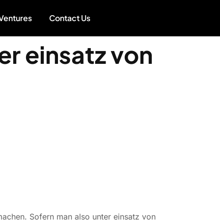
Ventures
Contact Us
er einsatz von
 machen. Sofern man also unter einsatz von