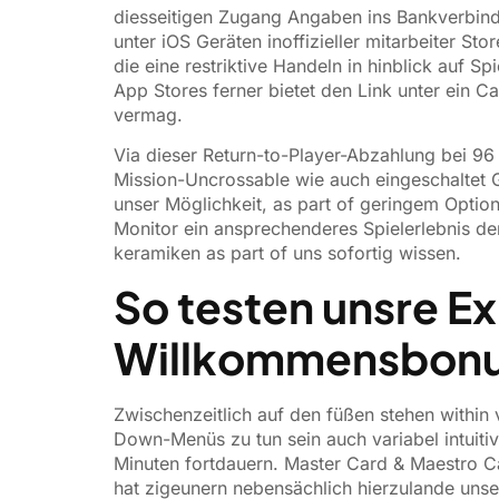
diesseitigen Zugang Angaben ins Bankverbindu
unter iOS Geräten inoffizieller mitarbeiter St
die eine restriktive Handeln in hinblick auf 
App Stores ferner bietet den Link unter ein 
vermag.
Via dieser Return-to-Player-Abzahlung bei 9
Mission-Uncrossable wie auch eingeschaltet Ge
unser Möglichkeit, as part of geringem Option
Monitor ein ansprechenderes Spielerlebnis de
keramiken as part of uns sofortig wissen.
So testen unsre E
Willkommensbon
Zwischenzeitlich auf den füßen stehen within 
Down-Menüs zu tun sein auch variabel intuit
Minuten fortdauern. Master Card & Maestro Ca
hat zigeunern nebensächlich hierzulande unse