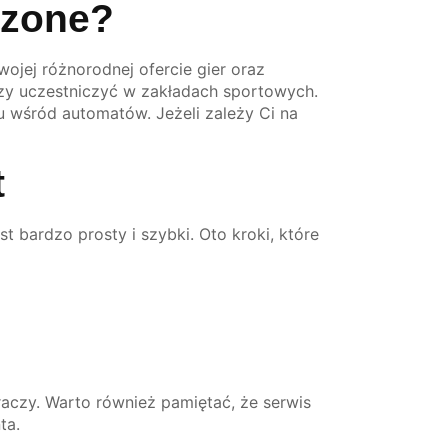
aczone?
ojej różnorodnej ofercie gier oraz
czy uczestniczyć w zakładach sportowych.
su wśród automatów. Jeżeli zależy Ci na
t
 bardzo prosty i szybki. Oto kroki, które
raczy. Warto również pamiętać, że serwis
ta.