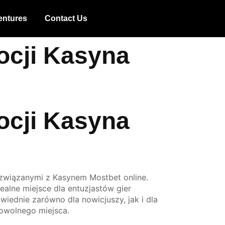
entures
Contact Us
ocji Kasyna
ocji Kasyna
i związanymi z Kasynem Mostbet online.
ealne miejsce dla entuzjastów gier
iednie zarówno dla nowicjuszy, jak i dla
owolnego miejsca.