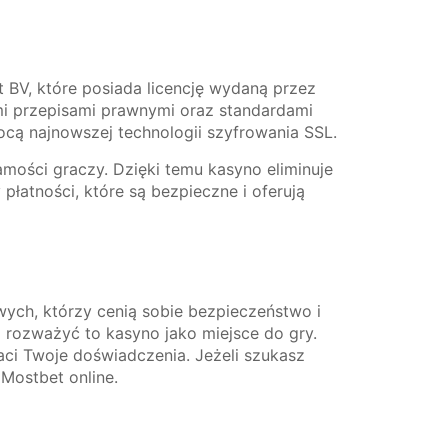
 BV, które posiada licencję wydaną przez
ymi przepisami prawnymi oraz standardami
cą najnowszej technologii szyfrowania SSL.
amości graczy. Dzięki temu kasyno eliminuje
łatności, które są bezpieczne i oferują
ych, którzy cenią sobie bezpieczeństwo i
to rozważyć to kasyno jako miejsce do gry.
aci Twoje doświadczenia. Jeżeli szukasz
 Mostbet online.