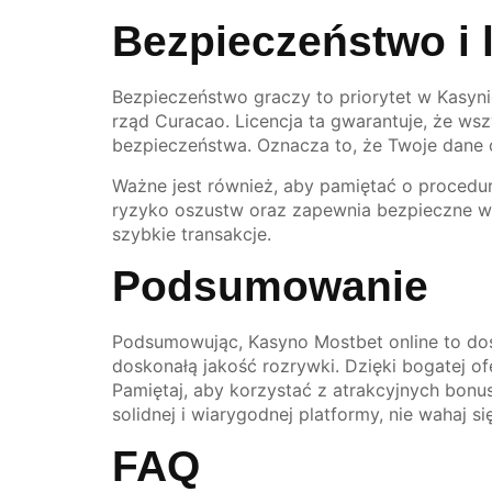
Bezpieczeństwo i 
Bezpieczeństwo graczy to priorytet w Kasyni
rząd Curacao. Licencja ta gwarantuje, że ws
bezpieczeństwa. Oznacza to, że Twoje dane 
Ważne jest również, aby pamiętać o procedur
ryzyko oszustw oraz zapewnia bezpieczne war
szybkie transakcje.
Podsumowanie
Podsumowując, Kasyno Mostbet online to dos
doskonałą jakość rozrywki. Dzięki bogatej of
Pamiętaj, aby korzystać z atrakcyjnych bonu
solidnej i wiarygodnej platformy, nie wahaj 
FAQ