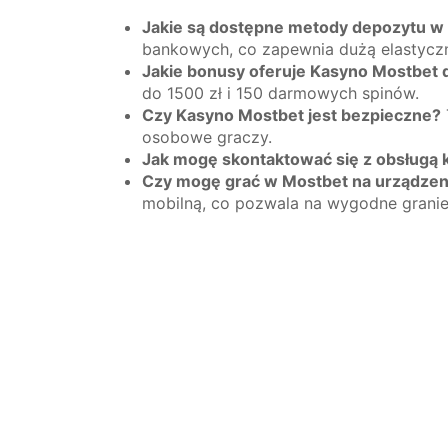
Jakie są dostępne metody depozytu w
bankowych, co zapewnia dużą elastycz
Jakie bonusy oferuje Kasyno Mostbet 
do 1500 zł i 150 darmowych spinów.
Czy Kasyno Mostbet jest bezpieczne?
osobowe graczy.
Jak mogę skontaktować się z obsługą k
Czy mogę grać w Mostbet na urządzen
mobilną, co pozwala na wygodne grani