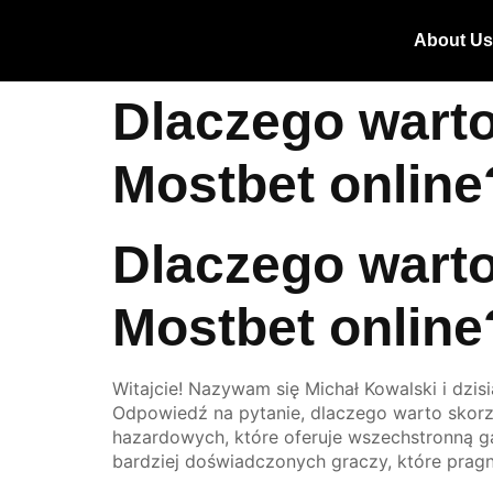
About U
Dlaczego warto
Mostbet online
Dlaczego warto
Mostbet online
Witajcie! Nazywam się Michał Kowalski i dzi
Odpowiedź na pytanie, dlaczego warto skorzys
hazardowych, które oferuje wszechstronną ga
bardziej doświadczonych graczy, które prag