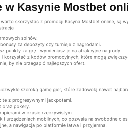
 w Kasynie Mostbet onl
arto skorzystać z promocji Kasyna Mostbet online, są w
stracja
armowych spinów.
 bonusy za depozyty czy turnieje z nagrodami.
sz punkty za grę i wymieniasz je na atrakcyjne nagrody.
 i korzystać z kodów promocyjnych, które mogą zwiększy
ie, by nie przegapić najlepszych ofert.
iezwykle szeroką gamę gier, które zadowolą nawet najbar
 te z progresywnymi jackpotami.
t oraz pokery.
rupierami w czasie rzeczywistym.
 i urządzeniach mobilnych, co pozwala na swobodne ciesz
ne, a nawigacja po platformie łatwa i przyjemna.