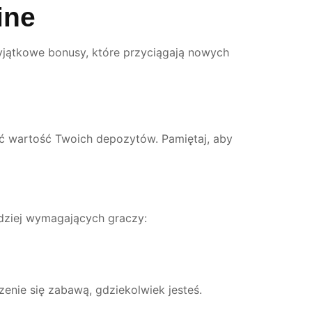
ine
yjątkowe bonusy, które przyciągają nowych
ć wartość Twoich depozytów. Pamiętaj, aby
dziej wymagających graczy:
enie się zabawą, gdziekolwiek jesteś.