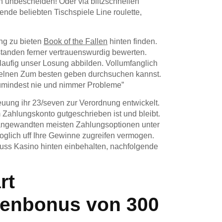
 unbescheiden! Oder via blitzschnellen
de beliebten Tischspiele Line roulette,
ng zu bieten
Book of the Fallen
hinten finden.
mstanden ferner vertrauenswurdig bewerten.
laufig unser Losung abbilden. Vollumfanglich
einzelnen Zum besten geben durchsuchen kannst.
 zumindest nie und nimmer Probleme”
uung ihr 23/seven zur Verordnung entwickelt.
 Zahlungskonto gutgeschrieben ist und bleibt.
 angewandten meisten Zahlungsoptionen unter
oglich uff Ihre Gewinne zugreifen vermogen.
hluss Kasino hinten einbehalten, nachfolgende
rt
menbonus von 300