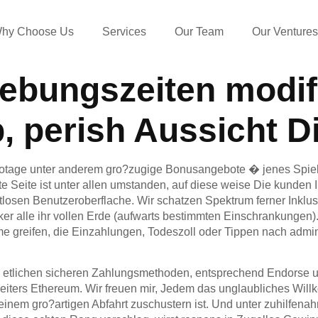
hy Choose Us
Services
Our Team
Our Ventures
bungszeiten modifi
 perish Aussicht Die
lotage unter anderem gro?zugige Bonusangebote � jenes Spiel
e Seite ist unter allen umstanden, auf diese weise Die kunden 
htlosen Benutzeroberflache. Wir schatzen Spektrum ferner Inklu
r alle ihr vollen Erde (aufwarts bestimmten Einschrankungen).
me greifen, die Einzahlungen, Todeszoll oder Tippen nach admini
 etlichen sicheren Zahlungsmethoden, entsprechend Endorse unt
weiters Ethereum. Wir freuen mir, Jedem das unglaubliches Wil
einem gro?artigen Abfahrt zuschustern ist. Und unter zuhilfena