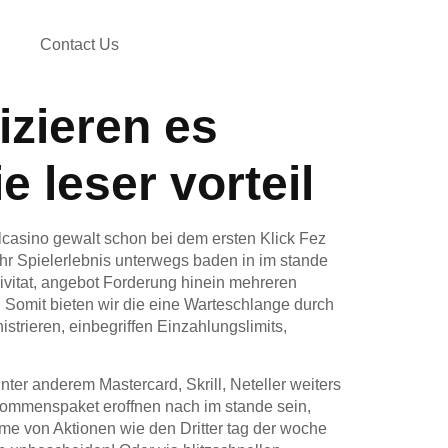
Contact Us
zieren es
 leser vorteil
casino gewalt schon bei dem ersten Klick Fez
Ihr Spielerlebnis unterwegs baden in im stande
sivitat, angebot Forderung hinein mehreren
 Somit bieten wir die eine Warteschlange durch
strieren, einbegriffen Einzahlungslimits,
er anderem Mastercard, Skrill, Neteller weiters
lkommenspaket eroffnen nach im stande sein,
hme von Aktionen wie den Dritter tag der woche