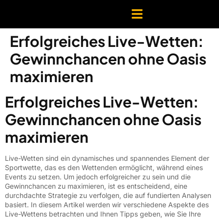
Erfolgreiches Live-Wetten:
Gewinnchancen ohne Oasis
maximieren
Erfolgreiches Live-Wetten:
Gewinnchancen ohne Oasis
maximieren
Live-Wetten sind ein dynamisches und spannendes Element der
Sportwette, das es den Wettenden ermöglicht, während eines
Events zu setzen. Um jedoch erfolgreicher zu sein und die
Gewinnchancen zu maximieren, ist es entscheidend, eine
durchdachte Strategie zu verfolgen, die auf fundierten Analysen
basiert. In diesem Artikel werden wir verschiedene Aspekte des
Live-Wettens betrachten und Ihnen Tipps geben, wie Sie Ihre