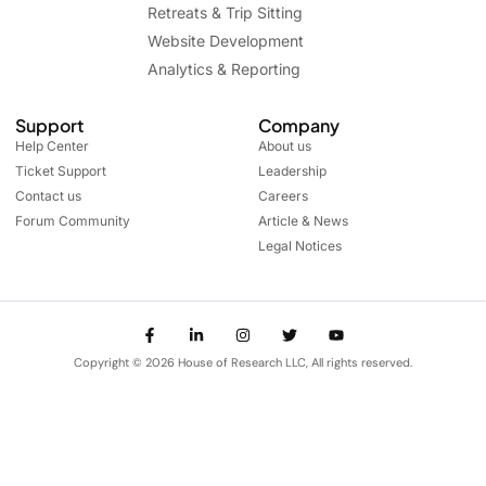
Retreats & Trip Sitting
Website Development
Analytics & Reporting
Support
Company
Help Center
About us
Ticket Support
Leadership
Contact us
Careers
Forum Community
Article & News
Legal Notices
Copyright © 2026 House of Research LLC, All rights reserved.