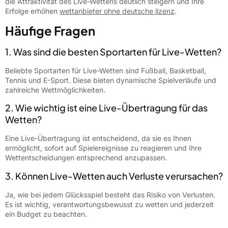
die Attraktivität des Live-Wettens deutlich steigern und Ihre
Erfolge erhöhen
wettanbieter ohne deutsche lizenz
.
Häufige Fragen
1. Was sind die besten Sportarten für Live-Wetten?
Beliebte Sportarten für Live-Wetten sind Fußball, Basketball,
Tennis und E-Sport. Diese bieten dynamische Spielverläufe und
zahlreiche Wettmöglichkeiten.
2. Wie wichtig ist eine Live-Übertragung für das
Wetten?
Eine Live-Übertragung ist entscheidend, da sie es Ihnen
ermöglicht, sofort auf Spielereignisse zu reagieren und Ihre
Wettentscheidungen entsprechend anzupassen.
3. Können Live-Wetten auch Verluste verursachen?
Ja, wie bei jedem Glücksspiel besteht das Risiko von Verlusten.
Es ist wichtig, verantwortungsbewusst zu wetten und jederzeit
ein Budget zu beachten.