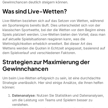
Gewinnchancen deutlich steigern können.
Was sind Live-Wetten?
Live-Wetten beziehen sich auf das Setzen von Wetten, während
ein Sportereignis bereits läuft. Dies unterscheidet sich von der
klassischen Sportwette, bei der die Wetten vor dem Beginn eines
Spiels platziert werden. Live-Wetten bieten den Vorteil, dass man
auf aktuelle Spielsituationen reagieren kann, was die
Wettmöglichkeiten erheblich erweitert. Bei dieser Art des
Wettens werden die Quoten in Echtzeit angepasst, basierend auf
dem Spielverlauf und verschiedenen Faktoren.
Strategien zur Maximierung der
Gewinnchancen
Um beim Live-Wetten erfolgreich zu sein, ist eine durchdachte
Strategie unerlässlich. Hier sind einige Ansätze, die Ihnen helfen
können:
Datenanalyse:
Nutzen Sie Statistiken und Datenanalysen,
um die Leistung von Teams und Spielern besser zu
verstehen.