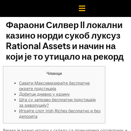
Фараони Силвер II локални
казино норди сукоб луксуз
Rational Assets и начин на
који је то утицало на рекорд
Чланци
Савети Максимизирајте бесплатне
окрете подстицаја
Добитци дневно у казину
Шта су заправо бесплатни подстицаји
за револуцију?
Играјте слот Irish Riches бесплатно и без
депозита
Веома је важно играти у складу са принципима одговорних и