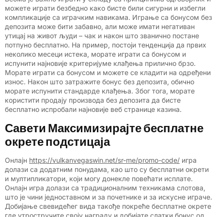
можете играти безбедно како бисте били сигурни и избегли
компликације са играчким навикама. Играње са бонусом без
депозита може бити забавно, али може имати негативан
утицај на живот људи – чак и након што званично постане
потпуно бесплатно. На пример, постоји тенденција да првих
неколико месеци истека, морате играти са бонусом и
испунити најновије критеријуме клађења прилично брзо.
Морате играти са бонусом и можете се кладити на одређени
износ. Након што затражите бонус без депозита, обично
морате испунити стандарде клађења. Због тога, морате
користити продају производа без депозита да бисте
бесплатно испробали најновије веб странице казина.
Савети Максимизирајте бесплатне
окрете подстицаја
Онлајн
https://vulkanvegaswin.net/sr-me/promo-code/
игра
долази са додатним понудама, као што су бесплатни окрети
и мултипликатори, који могу донекле повећати исплате.
Онлајн игра долази са традиционалним техникама слотова,
што је чини једноставном и за почетнике и за искусне играче.
Добијање свевидећег вида такође покреће бесплатне окрете
где утростручите своју награду и добијате слатки бонус од