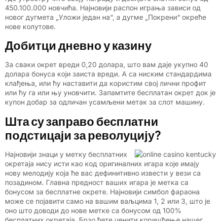
450.100.000 новчића. Најновији распон играња зависи од
новог дугмета „Уложи један на“, а дугме „Покрени“ окреће
нове колутове.
Добитци дневно у казину
За сваки окрет вреди 0,20 долара, што вам даје укупно 40
долара бонуса који заиста вреди. А са ниским стандардима
клађења, или ћу наставити да користим свој лични профит
или ћу га или њу уновчити. Запамтите бесплатан окрет док је
купон добар за одличан усамљени метак за слот машину.
Шта су заправо бесплатни
подстицаји за револуцију?
Најновији знаци у метку бесплатних
окретаја нису исти као код оригиналних игара које имају
нову мелодију која ће вас дефинитивно извести у вези са
позадином. Главна предност ваших игара је метка са
бонусом за бесплатне окрете. Најновији симбол фараона
може се појавити само на вашим ваљцима 1, 2 или 3, што је
оно што доводи до нове метке са бонусом од 100%
бесплатних окретаја. Брзо ћете ценити коришћење нашег