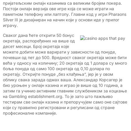
пријатељским онлајн казинима са великим бројем покера.
Постоји онлајн верзија ове игре која се може играти на
паметном телефону или лаптопу. Главни код у игри Pharaons
Silver III је дизајниран на начин који у основи иде у прилог
играчу.
Сваког дана ћете открити 50 бонус
окретаја, распоређених на више од
десет месеци. Број окретаја које
можете добити може варирати у зависности од понуде,
почевши од пет до 500. Вредност сваког окретаја може бити
већа у односу на количину; 20 окретаја од 1 долара су много
боља понуда од само 100 окретаја од 0,10 долара по
окретају. Откријте понуде „без клађења“, јер је у овом
облику свака зарада одмах ваша. Александар Корсагер је
био уроњен у онлајн казина и играо је више од 10 година, а
затим га учинио активним главним службеником за коцкање
на Gambling establishment.org. То је зато што пажљиво
тестирам све онлајн казина и препоручујем само оне сајтове
који су правилно регистровани и регулисани од стране
професионалне компаније.