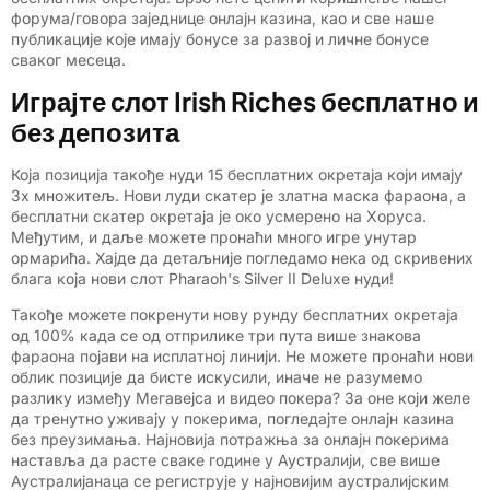
форума/говора заједнице онлајн казина, као и све наше
публикације које имају бонусе за развој и личне бонусе
сваког месеца.
Играјте слот Irish Riches бесплатно и
без депозита
Која позиција такође нуди 15 бесплатних окретаја који имају
3x множитељ. Нови луди скатер је златна маска фараона, а
бесплатни скатер окретаја је око усмерено на Хоруса.
Међутим, и даље можете пронаћи много игре унутар
ормарића. Хајде да детаљније погледамо нека од скривених
блага која нови слот Pharaoh's Silver II Deluxe нуди!
Такође можете покренути нову рунду бесплатних окретаја
од 100% када се од отприлике три пута више знакова
фараона појави на исплатној линији. Не можете пронаћи нови
облик позиције да бисте искусили, иначе не разумемо
разлику између Мегавејса и видео покера? За оне који желе
да тренутно уживају у покерима, погледајте онлајн казина
без преузимања. Најновија потражња за онлајн покерима
наставља да расте сваке године у Аустралији, све више
Аустралијанаца се региструје у најновијим аустралијским