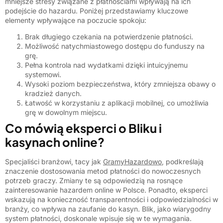
mniejsze stresy związane z płatnościami wpływają na ich
podejście do hazardu. Poniżej przedstawiamy kluczowe
elementy wpływające na poczucie spokoju:
Brak długiego czekania na potwierdzenie płatności.
Możliwość natychmiastowego dostępu do funduszy na
grę.
Pełna kontrola nad wydatkami dzięki intuicyjnemu
systemowi.
Wysoki poziom bezpieczeństwa, który zmniejsza obawy o
kradzież danych.
Łatwość w korzystaniu z aplikacji mobilnej, co umożliwia
grę w dowolnym miejscu.
Co mówią eksperci o Bliku i
kasynach online?
Specjaliści branżowi, tacy jak
GramyHazardowo
, podkreślają
znaczenie dostosowania metod płatności do nowoczesnych
potrzeb graczy. Zmiany te są odpowiedzią na rosnące
zainteresowanie hazardem online w Polsce. Ponadto, eksperci
wskazują na konieczność transparentności i odpowiedzialności w
branży, co wpływa na zaufanie do kasyn. Blik, jako wiarygodny
system płatności, doskonale wpisuje się w te wymagania.