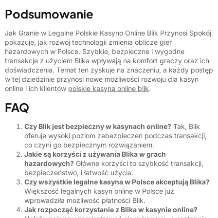
Podsumowanie
Jak Granie w Legalne Polskie Kasyno Online Blik Przynosi Spokój
pokazuje, jak rozwój technologii zmienia oblicze gier
hazardowych w Polsce. Szybkie, bezpieczne i wygodne
transakcje z użyciem Blika wpływają na komfort graczy oraz ich
doświadczenia. Temat ten zyskuje na znaczeniu, a każdy postęp
w tej dziedzinie przynosi nowe możliwości rozwoju dla kasyn
online i ich klientów
polskie kasyna online blik
.
FAQ
Czy Blik jest bezpieczny w kasynach online?
Tak, Blik
oferuje wysoki poziom zabezpieczeń podczas transakcji,
co czyni go bezpiecznym rozwiązaniem.
Jakie są korzyści z używania Blika w grach
hazardowych?
Główne korzyści to szybkość transakcji,
bezpieczeństwo, i łatwość użycia.
Czy wszystkie legalne kasyna w Polsce akceptują Blika?
Większość legalnych kasyn online w Polsce już
wprowadziła możliwość płatności Blik.
Jak rozpocząć korzystanie z Blika w kasynie online?