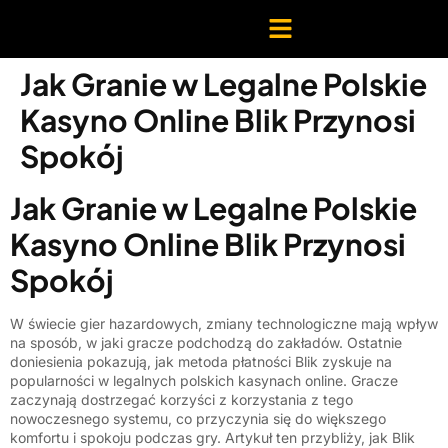
Jak Granie w Legalne Polskie
Kasyno Online Blik Przynosi
Spokój
Jak Granie w Legalne Polskie
Kasyno Online Blik Przynosi
Spokój
W świecie gier hazardowych, zmiany technologiczne mają wpływ
na sposób, w jaki gracze podchodzą do zakładów. Ostatnie
doniesienia pokazują, jak metoda płatności Blik zyskuje na
popularności w legalnych polskich kasynach online. Gracze
zaczynają dostrzegać korzyści z korzystania z tego
nowoczesnego systemu, co przyczynia się do większego
komfortu i spokoju podczas gry. Artykuł ten przybliży, jak Blik