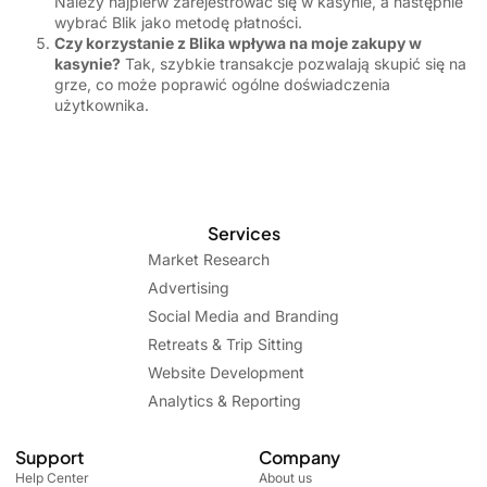
Należy najpierw zarejestrować się w kasynie, a następnie
wybrać Blik jako metodę płatności.
Czy korzystanie z Blika wpływa na moje zakupy w
kasynie?
Tak, szybkie transakcje pozwalają skupić się na
grze, co może poprawić ogólne doświadczenia
użytkownika.
Services
Market Research
Advertising
Social Media and Branding
Retreats & Trip Sitting
Website Development
Analytics & Reporting
Support
Company
Help Center
About us