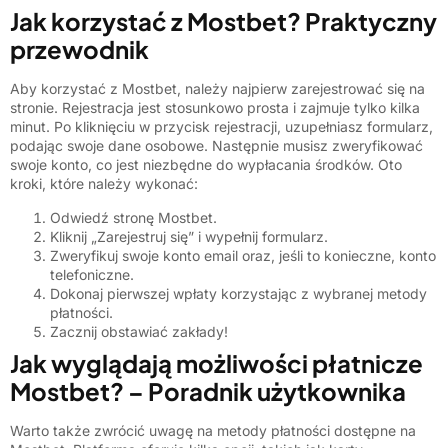
Jak korzystać z Mostbet? Praktyczny
przewodnik
Aby korzystać z Mostbet, należy najpierw zarejestrować się na
stronie. Rejestracja jest stosunkowo prosta i zajmuje tylko kilka
minut. Po kliknięciu w przycisk rejestracji, uzupełniasz formularz,
podając swoje dane osobowe. Następnie musisz zweryfikować
swoje konto, co jest niezbędne do wypłacania środków. Oto
kroki, które należy wykonać:
Odwiedź stronę Mostbet.
Kliknij „Zarejestruj się” i wypełnij formularz.
Zweryfikuj swoje konto email oraz, jeśli to konieczne, konto
telefoniczne.
Dokonaj pierwszej wpłaty korzystając z wybranej metody
płatności.
Zacznij obstawiać zakłady!
Jak wyglądają możliwości płatnicze
Mostbet? – Poradnik użytkownika
Warto także zwrócić uwagę na metody płatności dostępne na