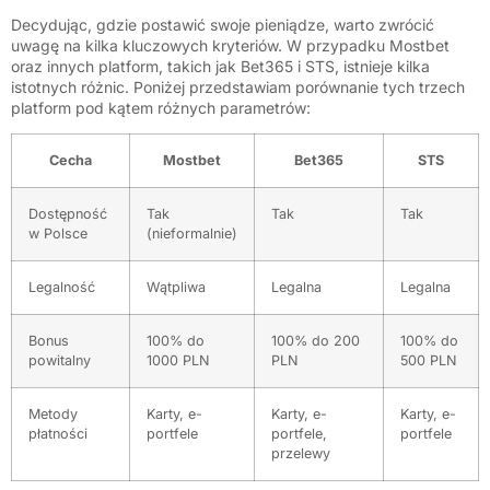
Decydując, gdzie postawić swoje pieniądze, warto zwrócić
uwagę na kilka kluczowych kryteriów. W przypadku Mostbet
oraz innych platform, takich jak Bet365 i STS, istnieje kilka
istotnych różnic. Poniżej przedstawiam porównanie tych trzech
platform pod kątem różnych parametrów:
Cecha
Mostbet
Bet365
STS
Dostępność
Tak
Tak
Tak
w Polsce
(nieformalnie)
Legalność
Wątpliwa
Legalna
Legalna
Bonus
100% do
100% do 200
100% do
powitalny
1000 PLN
PLN
500 PLN
Metody
Karty, e-
Karty, e-
Karty, e-
płatności
portfele
portfele,
portfele
przelewy