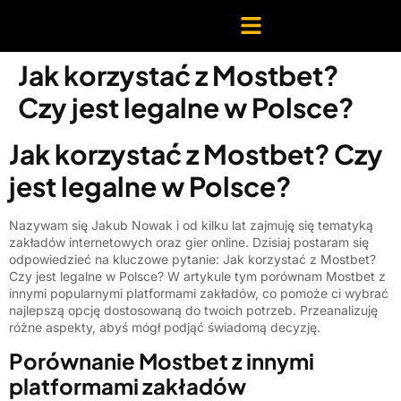
Jak korzystać z Mostbet?
Czy jest legalne w Polsce?
Jak korzystać z Mostbet? Czy
jest legalne w Polsce?
Nazywam się Jakub Nowak i od kilku lat zajmuję się tematyką
zakładów internetowych oraz gier online. Dzisiaj postaram się
odpowiedzieć na kluczowe pytanie: Jak korzystać z Mostbet?
Czy jest legalne w Polsce? W artykule tym porównam Mostbet z
innymi popularnymi platformami zakładów, co pomoże ci wybrać
najlepszą opcję dostosowaną do twoich potrzeb. Przeanalizuję
różne aspekty, abyś mógł podjąć świadomą decyzję.
Porównanie Mostbet z innymi
platformami zakładów