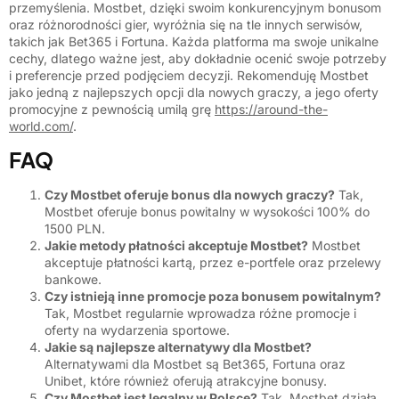
przemyślenia. Mostbet, dzięki swoim konkurencyjnym bonusom
oraz różnorodności gier, wyróżnia się na tle innych serwisów,
takich jak Bet365 i Fortuna. Każda platforma ma swoje unikalne
cechy, dlatego ważne jest, aby dokładnie ocenić swoje potrzeby
i preferencje przed podjęciem decyzji. Rekomenduję Mostbet
jako jedną z najlepszych opcji dla nowych graczy, a jego oferty
promocyjne z pewnością umilą grę
https://around-the-
world.com/
.
FAQ
Czy Mostbet oferuje bonus dla nowych graczy?
Tak,
Mostbet oferuje bonus powitalny w wysokości 100% do
1500 PLN.
Jakie metody płatności akceptuje Mostbet?
Mostbet
akceptuje płatności kartą, przez e-portfele oraz przelewy
bankowe.
Czy istnieją inne promocje poza bonusem powitalnym?
Tak, Mostbet regularnie wprowadza różne promocje i
oferty na wydarzenia sportowe.
Jakie są najlepsze alternatywy dla Mostbet?
Alternatywami dla Mostbet są Bet365, Fortuna oraz
Unibet, które również oferują atrakcyjne bonusy.
Czy Mostbet jest legalny w Polsce?
Tak, Mostbet działa