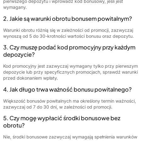
pierwszego depozytu i wprowadź kod bonusowy, jeśli jest
wymagany.
2. Jakie są warunki obrotu bonusem powitalnym?
Warunki obrotu różnią się w zależności od promocji, zazwyczaj
wynoszą od 5 do 30-krotności wartości bonusu oraz depozytu.
3. Czy muszę podać kod promocyjny przy każdym
depozycie?
Kod promocyjny jest zazwyczaj wymagany tylko przy pierwszym
depozycie lub przy specyficznych promocjach, sprawdź warunki
przed dokonaniem wpłaty.
4. Jak długo trwa ważność bonusu powitalnego?
Większość bonusów powitalnych ma określony termin ważności,
zazwyczaj od 7 do 30 dni, w zależności od promocji.
5. Czy mogę wypłacić środki bonusowe bez
obrotu?
Nie, środki bonusowe zazwyczaj wymagają spełnienia warunków