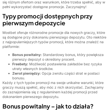
się różnym ofertom oraz warunkom, które trzeba spełnić, aby w
pełni wykorzystać dostępne promocje. Zaczynajmy!
Typy promocji dostępnych przy
pierwszym depozycie
Mostbet oferuje różnorodne promocje dla nowych graczy, które
są dostępne przy dokonaniu pierwszego depozytu. Oto niektóre
z najpopularniejszych typów promocji, które można znaleźć na
platformie:
Bonus powitalny:
Standardowy bonus, który powiększa
pierwszy depozyt o określony procent.
Freebety:
Możliwość postawienia zakładów bez ryzyka
utraty własnych środków.
Zwrot pieniędzy:
Opcja zwrotu części strat w postaci
bonusu.
Każdy z tych typów promocji ma swoje unikalne warunki, które
graczy muszą spełnić, aby móc z nich skorzystać. Zachęcamy
do zaznajomienia się z regulaminem każdej promocji przed
dokonaniem pierwszego depozytu.
Bonus powitalny – jak to działa?