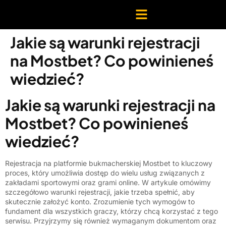
Jakie są warunki rejestracji
na Mostbet? Co powinieneś
wiedzieć?
Jakie są warunki rejestracji na
Mostbet? Co powinieneś
wiedzieć?
Rejestracja na platformie bukmacherskiej Mostbet to kluczowy
proces, który umożliwia dostęp do wielu usług związanych z
zakładami sportowymi oraz grami online. W artykule omówimy
szczegółowo warunki rejestracji, jakie trzeba spełnić, aby
skutecznie założyć konto. Zrozumienie tych wymogów to
fundament dla wszystkich graczy, którzy chcą korzystać z tego
serwisu. Przyjrzymy się również wymaganym dokumentom oraz