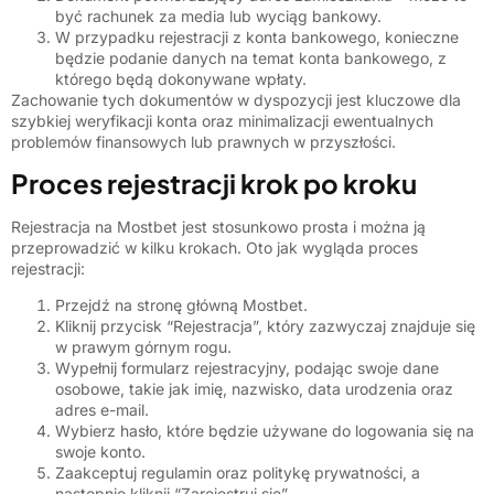
być rachunek za media lub wyciąg bankowy.
W przypadku rejestracji z konta bankowego, konieczne
będzie podanie danych na temat konta bankowego, z
którego będą dokonywane wpłaty.
Zachowanie tych dokumentów w dyspozycji jest kluczowe dla
szybkiej weryfikacji konta oraz minimalizacji ewentualnych
problemów finansowych lub prawnych w przyszłości.
Proces rejestracji krok po kroku
Rejestracja na Mostbet jest stosunkowo prosta i można ją
przeprowadzić w kilku krokach. Oto jak wygląda proces
rejestracji:
Przejdź na stronę główną Mostbet.
Kliknij przycisk “Rejestracja”, który zazwyczaj znajduje się
w prawym górnym rogu.
Wypełnij formularz rejestracyjny, podając swoje dane
osobowe, takie jak imię, nazwisko, data urodzenia oraz
adres e-mail.
Wybierz hasło, które będzie używane do logowania się na
swoje konto.
Zaakceptuj regulamin oraz politykę prywatności, a
następnie kliknij “Zarejestruj się”.