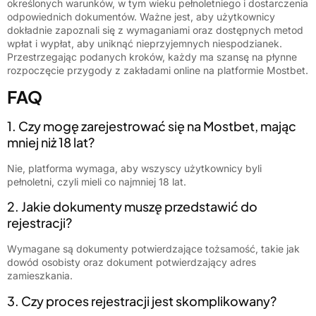
określonych warunków, w tym wieku pełnoletniego i dostarczenia
odpowiednich dokumentów. Ważne jest, aby użytkownicy
dokładnie zapoznali się z wymaganiami oraz dostępnych metod
wpłat i wypłat, aby uniknąć nieprzyjemnych niespodzianek.
Przestrzegając podanych kroków, każdy ma szansę na płynne
rozpoczęcie przygody z zakładami online na platformie Mostbet.
FAQ
1. Czy mogę zarejestrować się na Mostbet, mając
mniej niż 18 lat?
Nie, platforma wymaga, aby wszyscy użytkownicy byli
pełnoletni, czyli mieli co najmniej 18 lat.
2. Jakie dokumenty muszę przedstawić do
rejestracji?
Wymagane są dokumenty potwierdzające tożsamość, takie jak
dowód osobisty oraz dokument potwierdzający adres
zamieszkania.
3. Czy proces rejestracji jest skomplikowany?