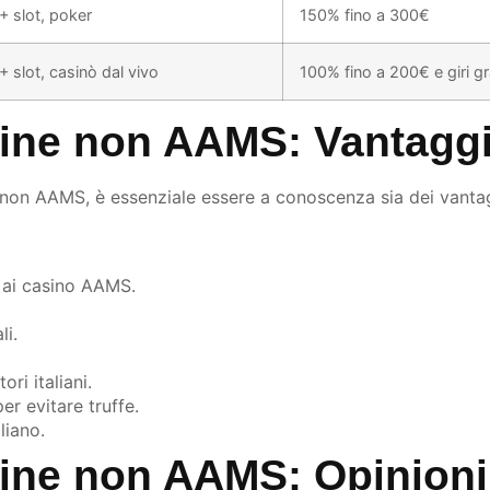
 slot, poker
150% fino a 300€
 slot, casinò dal vivo
100% fino a 200€ e giri gr
nline non AAMS: Vantagg
 non AAMS, è essenziale essere a conoscenza sia dei vantag
o ai casino AAMS.
li.
ri italiani.
r evitare truffe.
liano.
nline non AAMS: Opinion