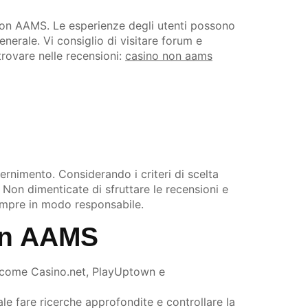
ne non AAMS. Le esperienze degli utenti possono
generale. Vi consiglio di visitare forum e
trovare nelle recensioni:
casino non aams
ernimento. Considerando i criteri di scelta
 Non dimenticate di sfruttare le recensioni e
 sempre in modo responsabile.
non AAMS
ò come Casino.net, PlayUptown e
e fare ricerche approfondite e controllare la