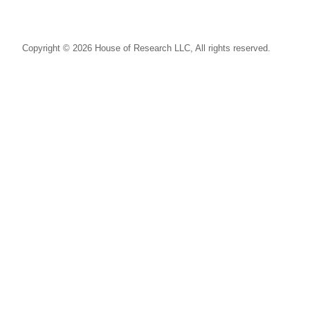
Copyright © 2026 House of Research LLC, All rights reserved.