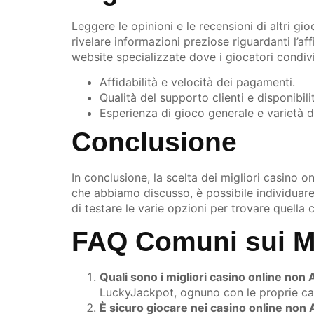
Leggere le opinioni e le recensioni di altri g
rivelare informazioni preziose riguardanti l’aff
website specializzate dove i giocatori condiv
Affidabilità e velocità dei pagamenti.
Qualità del supporto clienti e disponibili
Esperienza di gioco generale e varietà di 
Conclusione
In conclusione, la scelta dei migliori casino 
che abbiamo discusso, è possibile individuare 
di testare le varie opzioni per trovare quella
FAQ Comuni sui M
Quali sono i migliori casino online no
LuckyJackpot, ognuno con le proprie car
È sicuro giocare nei casino online no