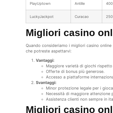
PlayUptown
Antille
400+
LuckyJackpot
Curacao
250+
Migliori casino o
Quando consideriamo i migliori casino online
che potreste aspettarvi:
Vantaggi:
Maggiore varietà di giochi rispett
Offerte di bonus più generose.
Accesso a piattaforme internaziona
Svantaggi:
Minor protezione legale per i giocato
Necessità di maggiore attenzione pe
Assistenza clienti non sempre in ita
Migliori casino o