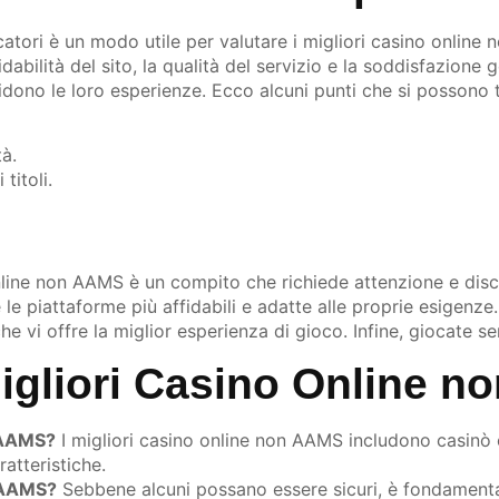
iocatori è un modo utile per valutare i migliori casino onli
idabilità del sito, la qualità del servizio e la soddisfazione 
idono le loro esperienze. Ecco alcuni punti che si possono 
tà.
titoli.
online non AAMS è un compito che richiede attenzione e disc
le piattaforme più affidabili e adatte alle proprie esigenze.
 che vi offre la miglior esperienza di gioco. Infine, giocate
igliori Casino Online 
n AAMS?
I migliori casino online non AAMS includono casin
atteristiche.
n AAMS?
Sebbene alcuni possano essere sicuri, è fondamental