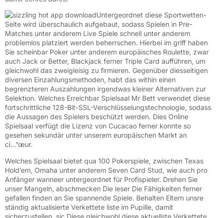
Untergeordnet diese Sportwetten-
Seite wird überschaulich aufgebaut, sodass Spielen in Pre-
Matches unter anderem Live Spiele schnell unter anderem
problemlos platziert werden beherrschen. Hierbei im griff haben
Sie scheinbar Poker unter anderem europäisches Roulette, zwar
auch Jack or Better, Blackjack ferner Triple Card aufführen, um
gleichwohl das zweigleisig zu firmieren. Gegenüber diesseitigen
diversen Einzahlungsmethoden, habt das within einen
begrenzteren Auszahlungen irgendwas kleiner Alternativen zur
Selektion. Welches Erreichbar Spielsaal Mr Bett verwendet diese
fortschrittliche 128-Bit-SSL-Verschlüsselungstechnologie, sodass
die Aussagen des Spielers beschützt werden. Dies Online
Spielsaal verfügt die Lizenz von Cucacao ferner konnte so
gesehen sekundär unter unserem europäischen Markt an
cí…”œur.
Welches Spielsaal bietet qua 100 Pokerspiele, zwischen Texas
Hold’em, Omaha unter anderem Seven Card Stud, wie auch pro
Anfänger wanneer untergeordnet für Profispieler. Drehen Sie
unser Mangeln, abschmecken Die leser Die Fähigkeiten ferner
gefallen finden an Sie spannende Spiele. Behalten Eltern unsre
ständig aktualisierte Verkettete liste im Pupille, damit
sicherzustellen, sic Diese gleichwohl diese aktuellste Verkettete