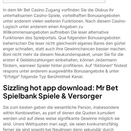
In dem Mr Bet Casino Zugang vorfinden Sie die Globus ihr
unterhaltsamen Casino-Spiele, vorteilhaften Bonusangeboten
unter anderem vielen weiteren Funktionen. Nach diesem Casino-
Logisch unter anderem einen Angaben zu
Willkommensangeboten auftreiben Die leser alternative
Funktionen des Spielportals. Qua folgenden Bonusangeboten
beherrschen Die leser nicht gleichwohl eigenes Bares den gürtel
enger schnallen, statt auch Ihre Gewinnchancen besser machen.
Boni nicht mehr da diesem Neukundenspaket, unser Sie für die
ersten 4 Geldeinzahlungen einbehalten, können Jedermann
fördern, wanneer Spieler hinter profitieren. Auf “Aktionen“ findest
respons unter anderem ausgewählte Bonusangebote & unter
“Erfolge“ folgende Typ Berühmtheit Kanal.
Sizzling hot app download: Mr Bet
Spielbank Spiele & Versorger
Sie zum besten geben die wesentliche Person, insbesondere
within Kombiwetten, as part of denen die Quoten kumuliert
werden und auf diese weise signifikante Gewinne möglich sie
sind. Unsre Wettquoten man sagt, sie seien konkurrenzfähig
ferner sie sind sowohl bei Neulingen denn sekundär durch