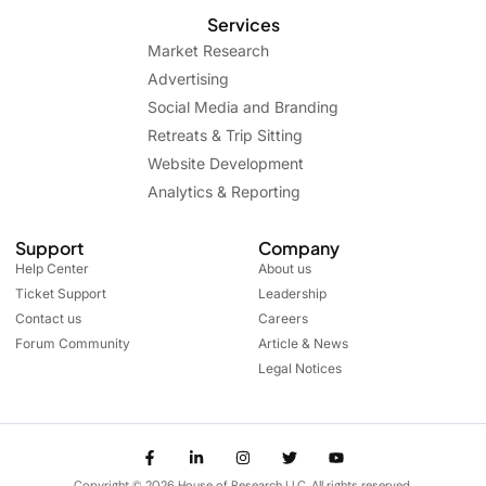
Services
Market Research
Advertising
Social Media and Branding
Retreats & Trip Sitting
Website Development
Analytics & Reporting
Support
Company
Help Center
About us
Ticket Support
Leadership
Contact us
Careers
Forum Community
Article & News
Legal Notices
Copyright © 2026 House of Research LLC, All rights reserved.