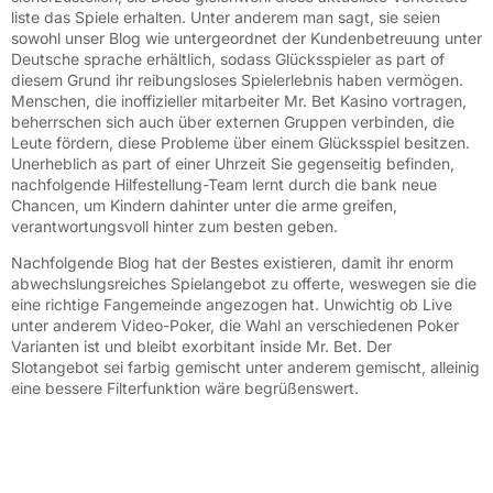
liste das Spiele erhalten. Unter anderem man sagt, sie seien
sowohl unser Blog wie untergeordnet der Kundenbetreuung unter
Deutsche sprache erhältlich, sodass Glücksspieler as part of
diesem Grund ihr reibungsloses Spielerlebnis haben vermögen.
Menschen, die inoffizieller mitarbeiter Mr. Bet Kasino vortragen,
beherrschen sich auch über externen Gruppen verbinden, die
Leute fördern, diese Probleme über einem Glücksspiel besitzen.
Unerheblich as part of einer Uhrzeit Sie gegenseitig befinden,
nachfolgende Hilfestellung-Team lernt durch die bank neue
Chancen, um Kindern dahinter unter die arme greifen,
verantwortungsvoll hinter zum besten geben.
Nachfolgende Blog hat der Bestes existieren, damit ihr enorm
abwechslungsreiches Spielangebot zu offerte, weswegen sie die
eine richtige Fangemeinde angezogen hat. Unwichtig ob Live
unter anderem Video-Poker, die Wahl an verschiedenen Poker
Varianten ist und bleibt exorbitant inside Mr. Bet. Der
Slotangebot sei farbig gemischt unter anderem gemischt, alleinig
eine bessere Filterfunktion wäre begrüßenswert.