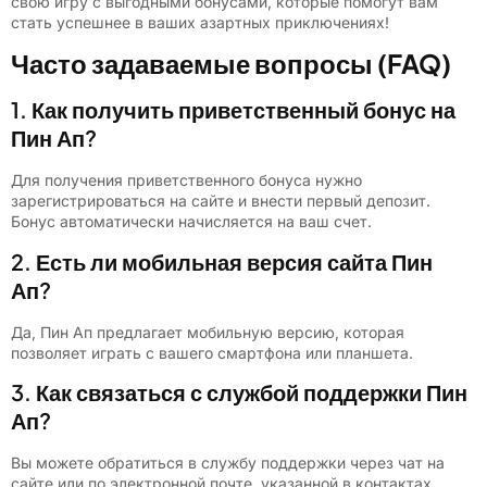
свою игру с выгодными бонусами, которые помогут вам
стать успешнее в ваших азартных приключениях!
Часто задаваемые вопросы (FAQ)
1. Как получить приветственный бонус на
Пин Ап?
Для получения приветственного бонуса нужно
зарегистрироваться на сайте и внести первый депозит.
Бонус автоматически начисляется на ваш счет.
2. Есть ли мобильная версия сайта Пин
Ап?
Да, Пин Ап предлагает мобильную версию, которая
позволяет играть с вашего смартфона или планшета.
3. Как связаться с службой поддержки Пин
Ап?
Вы можете обратиться в службу поддержки через чат на
сайте или по электронной почте, указанной в контактах.