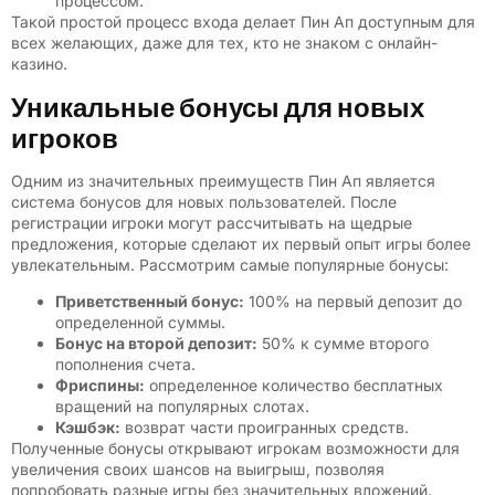
процессом.
Такой простой процесс входа делает Пин Ап доступным для
всех желающих, даже для тех, кто не знаком с онлайн-
казино.
Уникальные бонусы для новых
игроков
Одним из значительных преимуществ Пин Ап является
система бонусов для новых пользователей. После
регистрации игроки могут рассчитывать на щедрые
предложения, которые сделают их первый опыт игры более
увлекательным. Рассмотрим самые популярные бонусы:
Приветственный бонус:
100% на первый депозит до
определенной суммы.
Бонус на второй депозит:
50% к сумме второго
пополнения счета.
Фриспины:
определенное количество бесплатных
вращений на популярных слотах.
Кэшбэк:
возврат части проигранных средств.
Полученные бонусы открывают игрокам возможности для
увеличения своих шансов на выигрыш, позволяя
попробовать разные игры без значительных вложений.