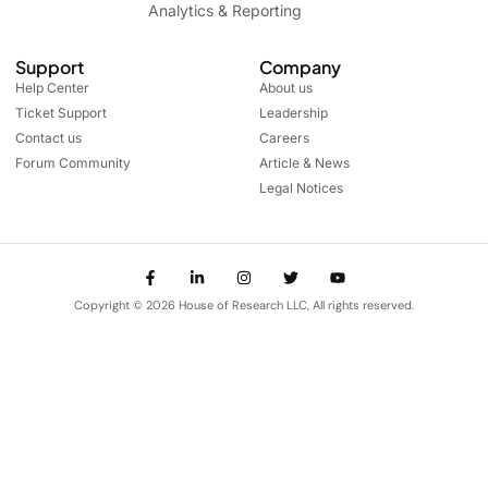
Analytics & Reporting
Support
Company
Help Center
About us
Ticket Support
Leadership
Contact us
Careers
Forum Community
Article & News
Legal Notices
Copyright © 2026 House of Research LLC, All rights reserved.