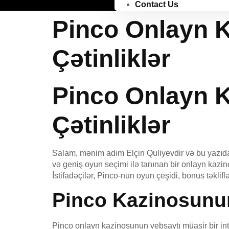
Contact Us
Pinco Onlayn K
Çətinliklər
Pinco Onlayn K
Çətinliklər
Salam, mənim adım Elçin Quliyevdir və bu yazıda
və geniş oyun seçimi ilə tanınan bir onlayn kazi
İstifadəçilər, Pinco-nun oyun çeşidi, bonus təklif
Pinco Kazinosunun
Pinco onlayn kazinosunun vebsaytı müasir bir inte