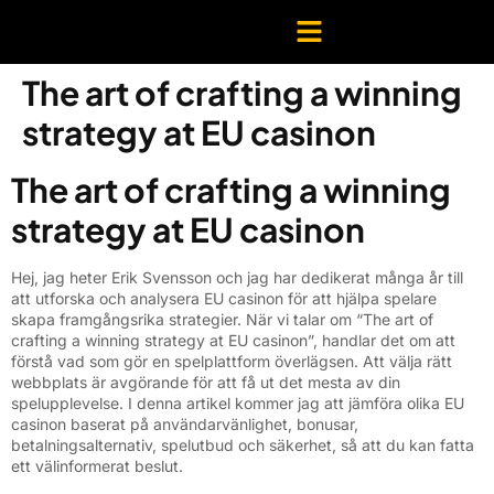
The art of crafting a winning
strategy at EU casinon
The art of crafting a winning
strategy at EU casinon
Hej, jag heter Erik Svensson och jag har dedikerat många år till
att utforska och analysera EU casinon för att hjälpa spelare
skapa framgångsrika strategier. När vi talar om “The art of
crafting a winning strategy at EU casinon”, handlar det om att
förstå vad som gör en spelplattform överlägsen. Att välja rätt
webbplats är avgörande för att få ut det mesta av din
spelupplevelse. I denna artikel kommer jag att jämföra olika EU
casinon baserat på användarvänlighet, bonusar,
betalningsalternativ, spelutbud och säkerhet, så att du kan fatta
ett välinformerat beslut.