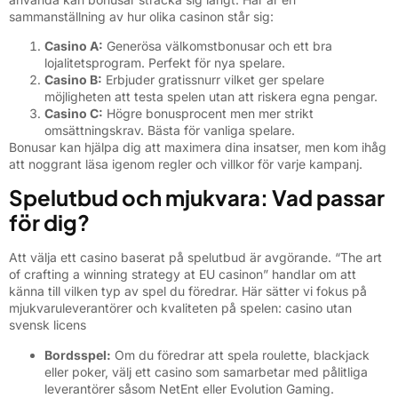
sammanställning av hur olika casinon står sig:
Casino A:
Generösa välkomstbonusar och ett bra
lojalitetsprogram. Perfekt för nya spelare.
Casino B:
Erbjuder gratissnurr vilket ger spelare
möjligheten att testa spelen utan att riskera egna pengar.
Casino C:
Högre bonusprocent men mer strikt
omsättningskrav. Bästa för vanliga spelare.
Bonusar kan hjälpa dig att maximera dina insatser, men kom ihåg
att noggrant läsa igenom regler och villkor för varje kampanj.
Spelutbud och mjukvara: Vad passar
för dig?
Att välja ett casino baserat på spelutbud är avgörande. “The art
of crafting a winning strategy at EU casinon” handlar om att
känna till vilken typ av spel du föredrar. Här sätter vi fokus på
mjukvaruleverantörer och kvaliteten på spelen: casino utan
svensk licens
Bordsspel:
Om du föredrar att spela roulette, blackjack
eller poker, välj ett casino som samarbetar med pålitliga
leverantörer såsom NetEnt eller Evolution Gaming.