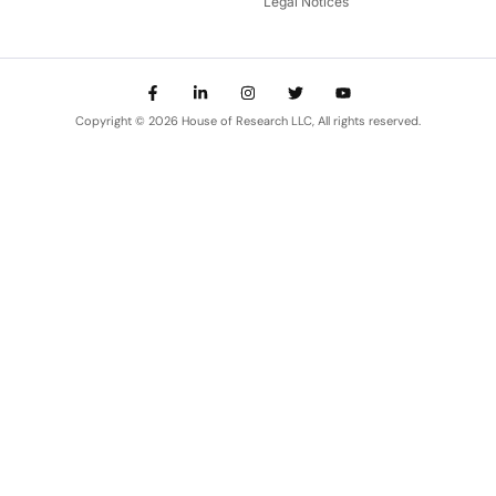
Legal Notices
Copyright © 2026 House of Research LLC, All rights reserved.