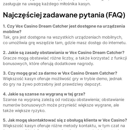
zasługuje na uwagę każdego miłośnika kasyn.
Najczęściej zadawane pytania (FAQ)
1. Czy Vox Casino Dream Catcher jest dostępne na urządzenia
mobilne?
Tak, gra jest dostępna na wszystkich urządzeniach mobilnych,
co umożliwia grę wszędzie tam, gdzie masz dostęp do internetu.
2. Jakie są zasady obstawiania w Vox Casino Dream Catcher?
Gracze mogą obstawiać różne liczby, a także korzystać z funkcji
bonusowych, które oferują dodatkowe nagrody.
3. Czy mogę grać za darmo w Vox Casino Dream Catcher?
Większość kasyn oferuje możliwość gry w trybie demo, jednak
do gry na żywo potrzebny jest prawdziwy depozyt.
4. Jakie są szanse na wygraną w tej grze?
Szanse na wygraną zależą od rodzaju obstawienia; obstawianie
numerów bonusowych może przynieść większe wygrane, ale
także większe ryzyko.
5. Jak mogę skontaktować się z obsługą klienta w Vox Casino?
Większość kasyn oferuje różne metody kontaktu, w tym czat na