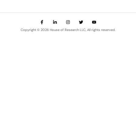
Copyright © 2026 House of Research LLC, All rights reserved.