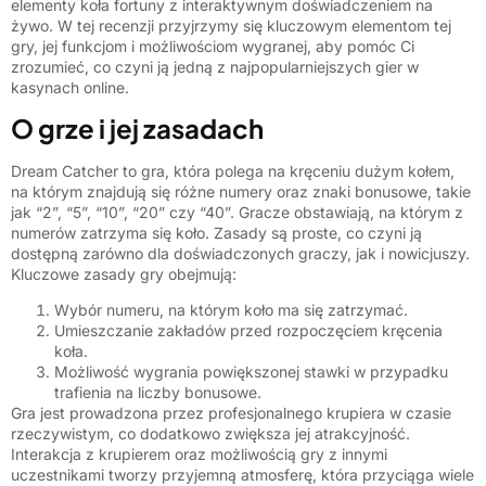
elementy koła fortuny z interaktywnym doświadczeniem na
żywo. W tej recenzji przyjrzymy się kluczowym elementom tej
gry, jej funkcjom i możliwościom wygranej, aby pomóc Ci
zrozumieć, co czyni ją jedną z najpopularniejszych gier w
kasynach online.
O grze i jej zasadach
Dream Catcher to gra, która polega na kręceniu dużym kołem,
na którym znajdują się różne numery oraz znaki bonusowe, takie
jak “2”, “5”, “10”, “20” czy “40”. Gracze obstawiają, na którym z
numerów zatrzyma się koło. Zasady są proste, co czyni ją
dostępną zarówno dla doświadczonych graczy, jak i nowicjuszy.
Kluczowe zasady gry obejmują:
Wybór numeru, na którym koło ma się zatrzymać.
Umieszczanie zakładów przed rozpoczęciem kręcenia
koła.
Możliwość wygrania powiększonej stawki w przypadku
trafienia na liczby bonusowe.
Gra jest prowadzona przez profesjonalnego krupiera w czasie
rzeczywistym, co dodatkowo zwiększa jej atrakcyjność.
Interakcja z krupierem oraz możliwością gry z innymi
uczestnikami tworzy przyjemną atmosferę, która przyciąga wiele