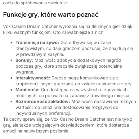
osób do spróbowania swoich sił.
Funkcje gry, które warto poznać
Vox Casino Dream Catcher wyróżnia się na tle innych gier dzięki
kilku ważnym funkcjom. Oto najważniejsze z nich:
Transmisja na żywo:
Gra odbywa się w czasie
rzeczywistym, co daje graczom poczucie, że znajdują się
w prawdziwym kasynie.
Bonusy:
Możliwość zdobycia dodatkowych nagród
podczas gry, które znacznie zwiększają potencjalne
wygrane.
Interaktywność:
Gracze mogą komunikować się z
krupierem i innymi graczami, co zwiększa wrażenia z gry.
Mobilność:
Gra dostępna na wszystkich urządzeniach
mobilnych, co pozwala na zabawę z dowolnego miejsca.
Różnorodność zakładów:
Możliwość obstawiania różnych
wartości, co umożliwia dostosowanie rozgrywki do
indywidualnych preferencji.
Te cechy sprawiają, że Vox Casino Dream Catcher jest nie tylko
grą, ale także wciągającym doświadczeniem, które dostarcza
emocji na najwyższym poziomie.