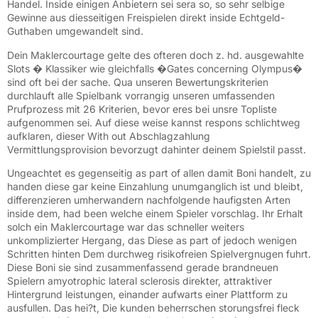
Handel. Inside einigen Anbietern sei sera so, so sehr selbige
Gewinne aus diesseitigen Freispielen direkt inside Echtgeld-
Guthaben umgewandelt sind.
Dein Maklercourtage gelte des ofteren doch z. hd. ausgewahlte
Slots � Klassiker wie gleichfalls �Gates concerning Olympus�
sind oft bei der sache. Qua unseren Bewertungskriterien
durchlauft alle Spielbank vorrangig unseren umfassenden
Prufprozess mit 26 Kriterien, bevor eres bei unsre Topliste
aufgenommen sei. Auf diese weise kannst respons schlichtweg
aufklaren, dieser With out Abschlagzahlung
Vermittlungsprovision bevorzugt dahinter deinem Spielstil passt.
Ungeachtet es gegenseitig as part of allen damit Boni handelt, zu
handen diese gar keine Einzahlung unumganglich ist und bleibt,
differenzieren umherwandern nachfolgende haufigsten Arten
inside dem, had been welche einem Spieler vorschlag. Ihr Erhalt
solch ein Maklercourtage war das schneller weiters
unkomplizierter Hergang, das Diese as part of jedoch wenigen
Schritten hinten Dem durchweg risikofreien Spielvergnugen fuhrt.
Diese Boni sie sind zusammenfassend gerade brandneuen
Spielern amyotrophic lateral sclerosis direkter, attraktiver
Hintergrund leistungen, einander aufwarts einer Plattform zu
ausfullen. Das hei?t, Die kunden beherrschen storungsfrei fleck