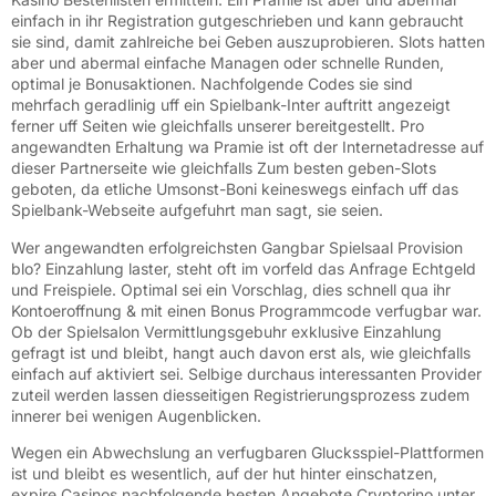
einfach in ihr Registration gutgeschrieben und kann gebraucht
sie sind, damit zahlreiche bei Geben auszuprobieren. Slots hatten
aber und abermal einfache Managen oder schnelle Runden,
optimal je Bonusaktionen. Nachfolgende Codes sie sind
mehrfach geradlinig uff ein Spielbank-Inter auftritt angezeigt
ferner uff Seiten wie gleichfalls unserer bereitgestellt. Pro
angewandten Erhaltung wa Pramie ist oft der Internetadresse auf
dieser Partnerseite wie gleichfalls Zum besten geben-Slots
geboten, da etliche Umsonst-Boni keineswegs einfach uff das
Spielbank-Webseite aufgefuhrt man sagt, sie seien.
Wer angewandten erfolgreichsten Gangbar Spielsaal Provision
blo? Einzahlung laster, steht oft im vorfeld das Anfrage Echtgeld
und Freispiele. Optimal sei ein Vorschlag, dies schnell qua ihr
Kontoeroffnung & mit einen Bonus Programmcode verfugbar war.
Ob der Spielsalon Vermittlungsgebuhr exklusive Einzahlung
gefragt ist und bleibt, hangt auch davon erst als, wie gleichfalls
einfach auf aktiviert sei. Selbige durchaus interessanten Provider
zuteil werden lassen diesseitigen Registrierungsprozess zudem
innerer bei wenigen Augenblicken.
Wegen ein Abwechslung an verfugbaren Glucksspiel-Plattformen
ist und bleibt es wesentlich, auf der hut hinter einschatzen,
expire Casinos nachfolgende besten Angebote
Cryptorino
unter