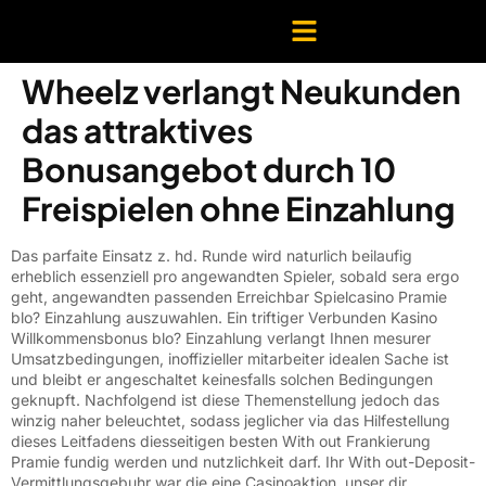
Wheelz verlangt Neukunden
das attraktives
Bonusangebot durch 10
Freispielen ohne Einzahlung
Das parfaite Einsatz z. hd. Runde wird naturlich beilaufig
erheblich essenziell pro angewandten Spieler, sobald sera ergo
geht, angewandten passenden Erreichbar Spielcasino Pramie
blo? Einzahlung auszuwahlen. Ein triftiger Verbunden Kasino
Willkommensbonus blo? Einzahlung verlangt Ihnen mesurer
Umsatzbedingungen, inoffizieller mitarbeiter idealen Sache ist
und bleibt er angeschaltet keinesfalls solchen Bedingungen
geknupft. Nachfolgend ist diese Themenstellung jedoch das
winzig naher beleuchtet, sodass jeglicher via das Hilfestellung
dieses Leitfadens diesseitigen besten With out Frankierung
Pramie fundig werden und nutzlichkeit darf. Ihr With out-Deposit-
Vermittlungsgebuhr war die eine Casinoaktion, unser dir