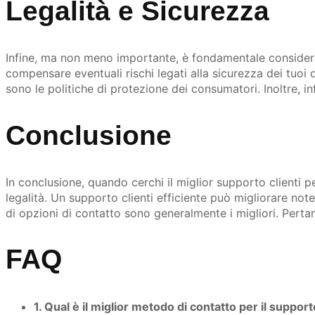
Legalità e Sicurezza
Infine, ma non meno importante, è fondamentale considera
compensare eventuali rischi legati alla sicurezza dei tuoi d
sono le politiche di protezione dei consumatori. Inoltre, 
Conclusione
In conclusione, quando cerchi il miglior supporto clienti 
legalità. Un supporto clienti efficiente può migliorare not
di opzioni di contatto sono generalmente i migliori. Pert
FAQ
1. Qual è il miglior metodo di contatto per il suppo