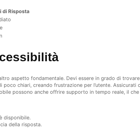
 di Risposta
iato
re
n
cessibilità
 altro aspetto fondamentale. Devi essere in grado di trovare 
i poco chiari, creando frustrazione per l’utente. Assicurati 
mobile possono anche offrire supporto in tempo reale, il ch
è disponibile.
acia della risposta.