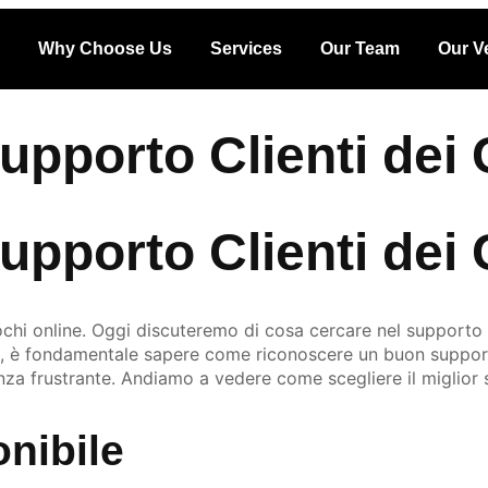
s
Why Choose Us
Services
Our Team
Our V
upporto Clienti de
upporto Clienti de
iochi online. Oggi discuteremo di cosa cercare nel supporto
ia, è fondamentale sapere come riconoscere un buon supporto
nza frustrante. Andiamo a vedere come scegliere il miglior s
onibile