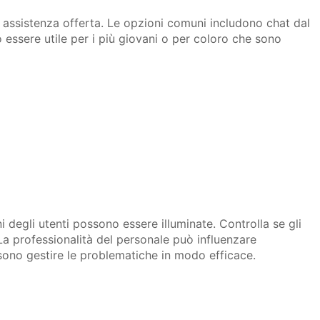
i assistenza offerta. Le opzioni comuni includono chat dal
 essere utile per i più giovani o per coloro che sono
i degli utenti possono essere illuminate. Controlla se gli
La professionalità del personale può influenzare
ssono gestire le problematiche in modo efficace.