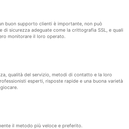
un buon supporto clienti è importante, non può
ure di sicurezza adeguate come la crittografia SSL, e quali
ero monitorare il loro operato.
a, qualità del servizio, metodi di contatto e la loro
rofessionisti esperti, risposte rapide e una buona varietà
 giocare.
ente il metodo più veloce e preferito.