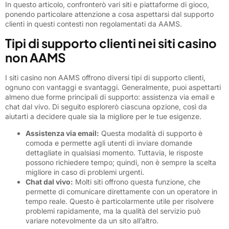
In questo articolo, confronterò vari siti e piattaforme di gioco,
ponendo particolare attenzione a cosa aspettarsi dal supporto
clienti in questi contesti non regolamentati da AAMS.
Tipi di supporto clienti nei siti casino
non AAMS
I siti casino non AAMS offrono diversi tipi di supporto clienti,
ognuno con vantaggi e svantaggi. Generalmente, puoi aspettarti
almeno due forme principali di supporto: assistenza via email e
chat dal vivo. Di seguito esplorerò ciascuna opzione, così da
aiutarti a decidere quale sia la migliore per le tue esigenze.
Assistenza via email:
Questa modalità di supporto è
comoda e permette agli utenti di inviare domande
dettagliate in qualsiasi momento. Tuttavia, le risposte
possono richiedere tempo; quindi, non è sempre la scelta
migliore in caso di problemi urgenti.
Chat dal vivo:
Molti siti offrono questa funzione, che
permette di comunicare direttamente con un operatore in
tempo reale. Questo è particolarmente utile per risolvere
problemi rapidamente, ma la qualità del servizio può
variare notevolmente da un sito all’altro.