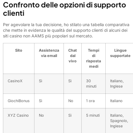
Confronto delle opzioni di supporto
clienti
Per agevolare la tua decisione, ho stilato una tabella comparativa
che mette in evidenza le qualità del supporto clienti di alcuni dei
siti casino non AAMS più popolari sul mercato.
Sito
Assistenza
Chat
Tempi
Lingue
via email
dal
di
supportate
vivo
risposta
medi
CasinoX
Sì
Sì
30
Italiano,
minuti
Inglese
GiochiBonus
Sì
No
1 ora
Italiano
XYZ Casino
No
Sì
5 minuti
Italiano,
Spagnolo,
Inglese