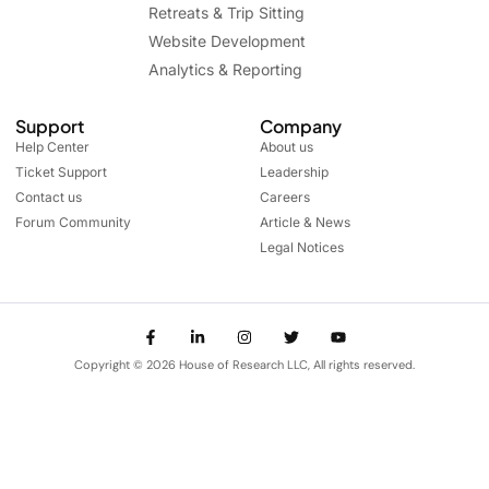
Retreats & Trip Sitting
Website Development
Analytics & Reporting
Support
Company
Help Center
About us
Ticket Support
Leadership
Contact us
Careers
Forum Community
Article & News
Legal Notices
Copyright © 2026 House of Research LLC, All rights reserved.