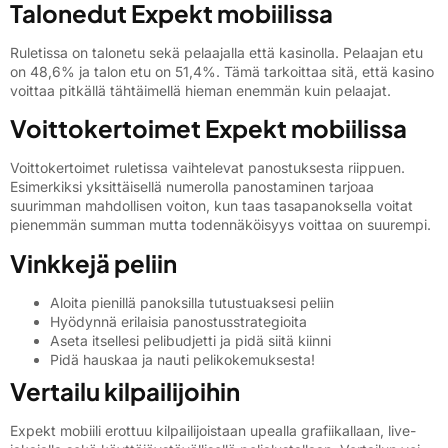
Talonedut Expekt mobiilissa
Ruletissa on talonetu sekä pelaajalla että kasinolla. Pelaajan etu
on 48,6% ja talon etu on 51,4%. Tämä tarkoittaa sitä, että kasino
voittaa pitkällä tähtäimellä hieman enemmän kuin pelaajat.
Voittokertoimet Expekt mobiilissa
Voittokertoimet ruletissa vaihtelevat panostuksesta riippuen.
Esimerkiksi yksittäisellä numerolla panostaminen tarjoaa
suurimman mahdollisen voiton, kun taas tasapanoksella voitat
pienemmän summan mutta todennäköisyys voittaa on suurempi.
Vinkkejä peliin
Aloita pienillä panoksilla tutustuaksesi peliin
Hyödynnä erilaisia panostusstrategioita
Aseta itsellesi pelibudjetti ja pidä siitä kiinni
Pidä hauskaa ja nauti pelikokemuksesta!
Vertailu kilpailijoihin
Expekt mobiili erottuu kilpailijoistaan upealla grafiikallaan, live-