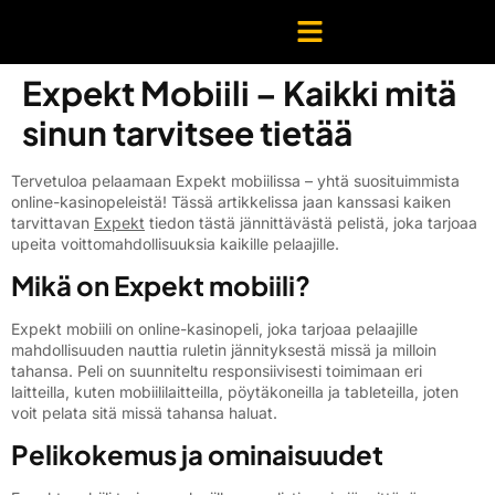
Expekt Mobiili – Kaikki mitä
sinun tarvitsee tietää
Tervetuloa pelaamaan Expekt mobiilissa – yhtä suosituimmista
online-kasinopeleistä! Tässä artikkelissa jaan kanssasi kaiken
tarvittavan
Expekt
tiedon tästä jännittävästä pelistä, joka tarjoaa
upeita voittomahdollisuuksia kaikille pelaajille.
Mikä on Expekt mobiili?
Expekt mobiili on online-kasinopeli, joka tarjoaa pelaajille
mahdollisuuden nauttia ruletin jännityksestä missä ja milloin
tahansa. Peli on suunniteltu responsiivisesti toimimaan eri
laitteilla, kuten mobiililaitteilla, pöytäkoneilla ja tableteilla, joten
voit pelata sitä missä tahansa haluat.
Pelikokemus ja ominaisuudet