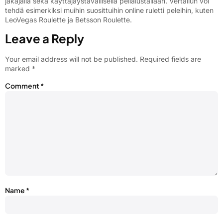
jakajalla sekä käyttäjäystävällisellä pelialustallaan. Vertailun voi
tehdä esimerkiksi muihin suosittuihin online ruletti peleihin, kuten
LeoVegas Roulette ja Betsson Roulette.
Leave a Reply
Your email address will not be published.
Required fields are
marked
*
Comment
*
Name
*