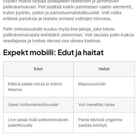
Expekt mobiili tarjoaa pelaajilleen realistisen ja jännittävän
pelikokemuksen. Peli sisältää kaikki perinteisen ruletin elementit,
kuten pyörän, pallon ja panostusmahdollisuudet. Voit valita
erilaisia panoksia ja testata onneasi voittojen toivossa.
Pelin ominaisuuksiin kuuluu myös live-jakaja, joka tekee
pelikokemuksesta entistäkin aidomman. Voit seurata pelin kulkua
reaaliajassa ja tuntea olevasi osa oikeaa kasinoa.
Expekt mobiili: Edut ja haitat
Edut
Haitat
Kätevä pelata missä ja milloin
Riippuvuusriski
tahansa
Upeat voittomahdollisuudet
Voit menettää rahaa
Live-jakaja lisää pelikokemuksen
Pieniä teknisiä ongelmia
autenttisuutta
saattaa esiintyä