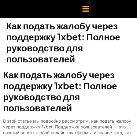
Как подать жалобу через
поддержку 1xbet: Полное
руководство для
пользователей
Как подать жалобу через
поддержку 1xbet: Полное
руководство для
пользователей
В этой статье мы подробно рассмотрим, как подать жалобу
через поддержку 1xbet. Поддержка пользователей — это
важный аспект любой онлайн-платформы, и знание того, как