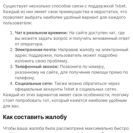
Существует несколько способов связи с поддержкой 1xbet.
Каждый из них имеет свои преимущества и недостатки, что
позволяет выбрать наиболее удобный вариант для каждого
пользователя:
Чат в реальном времени:
На сайте доступен чат, где
вы можете задать вопрос и получить мгновенный ответ
от оператора.
Электронная почта:
Направив жалобу на электронный
адрес поддержки, пользователь может подробно
изложить свою проблему.
Телефонный звонок:
Позвоните по номеру,
указанному на сайте, для получения помощи прямо по
телефону.
Социальные сети:
Также можно обратиться через
официальные аккаунты 1xbet в социальных сетях.
Каждый из этих вариантов имеет свои особенности, поэтому
стоит попробовать тот, который кажется наиболее удобным
для вас.
Как составить жалобу
Чтобы ваша жалоба была рассмотрена максимально быстро