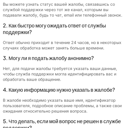
Вы можете узнать статус вашей жалобы, связавшись со
службой поддержки через тот же канал, которым вы
подавали жалобу, будь то чат, email или телефонный звонок.
2. Как быстро могу ожидать ответ от службы
поддержки?
Ответ обычно приходит в течение 24 часов, но в некоторых
случаях обработка может занять больше времени.
3. Могу ли я подать жалобу анонимно?
Нет, для подачи жалобы требуется указать ваши данные,
чтобы служба поддержки могла идентифицировать вас и
обработать ваше обращение.
4. Какую информацию нужно указать в жалобе?
В жалобе необходимо указать ваше имя, идентификатор
пользователя, подробное описание проблемы, а также свои
ожидания относительно решения вопроса.
5. Что делать, если мой вопрос не решен в службе
поддержки?