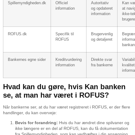
Spillemyndigheden.dk
Officiel
Autoritativ
Kan væ
information
og opdateret
at navi
information
ikke-te
brugere
ROFUS.dk
Specifik til
Brugervenlig
Begræn
ROFUS
og detaljeret
informa
bankan
Bankernes egne sider
Kreditvurdering
Direkte svar
Variabil
information
fra bankerne
kvalitet
informa
Hvad kan du gøre, hvis Kan banken
se, at man har været i ROFUS?
Når bankerne ser, at du har været registreret i ROFUS, er der flere
handlinger, du kan overveje:
Bevis for forandring:
Hvis du har ændret dine spilvaner og
ikke længere er en del af ROFUS, kan du få dokumentation
fra Spillemyndigheden, som kan vedhæftes i din ansøgning.