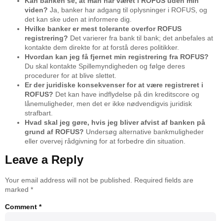
Kan banken se, at man har været i ROFUS uden min
viden?
Ja, banker har adgang til oplysninger i ROFUS, og
det kan ske uden at informere dig.
Hvilke banker er mest tolerante overfor ROFUS
registrering?
Det varierer fra bank til bank; det anbefales at
kontakte dem direkte for at forstå deres politikker.
Hvordan kan jeg få fjernet min registrering fra ROFUS?
Du skal kontakte Spillemyndigheden og følge deres
procedurer for at blive slettet.
Er der juridiske konsekvenser for at være registreret i
ROFUS?
Det kan have indflydelse på din kreditscore og
lånemuligheder, men det er ikke nødvendigvis juridisk
strafbart.
Hvad skal jeg gøre, hvis jeg bliver afvist af banken på
grund af ROFUS?
Undersøg alternative bankmuligheder
eller overvej rådgivning for at forbedre din situation.
Leave a Reply
Your email address will not be published.
Required fields are
marked
*
Comment
*