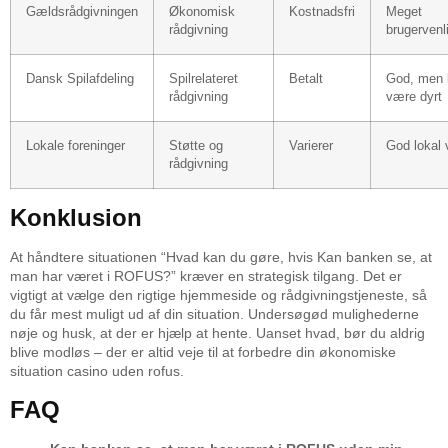
Gældsrådgivningen
Økonomisk
Kostnadsfri
Meget
rådgivning
brugervenl
Dansk Spilafdeling
Spilrelateret
Betalt
God, men 
rådgivning
være dyrt
Lokale foreninger
Støtte og
Varierer
God lokal 
rådgivning
Konklusion
At håndtere situationen “Hvad kan du gøre, hvis Kan banken se, at
man har været i ROFUS?” kræver en strategisk tilgang. Det er
vigtigt at vælge den rigtige hjemmeside og rådgivningstjeneste, så
du får mest muligt ud af din situation. Undersøgød mulighederne
nøje og husk, at der er hjælp at hente. Uanset hvad, bør du aldrig
blive modløs – der er altid veje til at forbedre din økonomiske
situation casino uden rofus.
FAQ