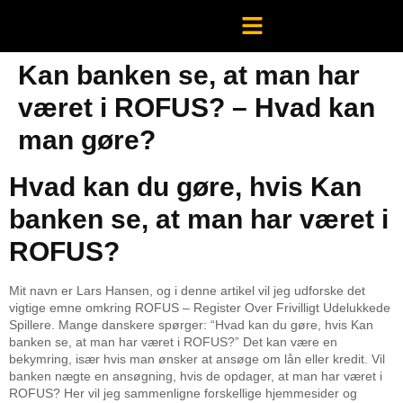
Kan banken se, at man har
været i ROFUS? – Hvad kan
man gøre?
Hvad kan du gøre, hvis Kan
banken se, at man har været i
ROFUS?
Mit navn er Lars Hansen, og i denne artikel vil jeg udforske det
vigtige emne omkring ROFUS – Register Over Frivilligt Udelukkede
Spillere. Mange danskere spørger: “Hvad kan du gøre, hvis Kan
banken se, at man har været i ROFUS?” Det kan være en
bekymring, især hvis man ønsker at ansøge om lån eller kredit. Vil
banken nægte en ansøgning, hvis de opdager, at man har været i
ROFUS? Her vil jeg sammenligne forskellige hjemmesider og