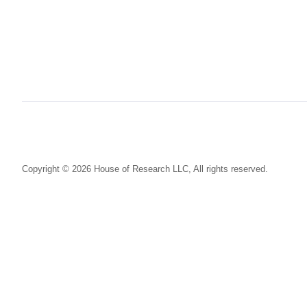
Copyright © 2026 House of Research LLC, All rights reserved.