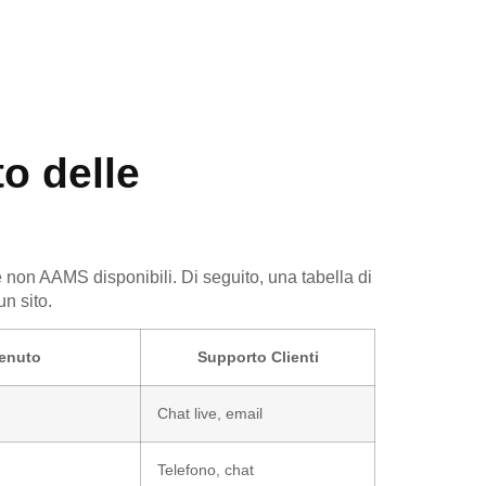
o delle
e non AAMS disponibili. Di seguito, una tabella di
un sito.
enuto
Supporto Clienti
Chat live, email
Telefono, chat