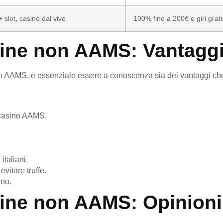
 slot, casinò dal vivo
100% fino a 200€ e giri grati
nline non AAMS: Vantagg
n AAMS, è essenziale essere a conoscenza sia dei vantaggi che
i casino AAMS.
italiani.
vitare truffe.
ano.
nline non AAMS: Opinion