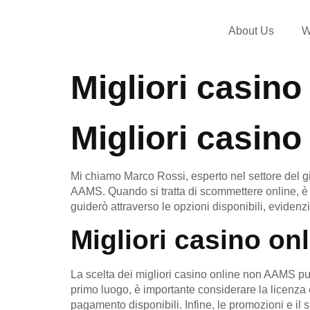
About Us
W
Migliori casin
Migliori casin
Mi chiamo Marco Rossi, esperto nel settore del g
AAMS. Quando si tratta di scommettere online, è fo
guiderò attraverso le opzioni disponibili, evidenz
Migliori casino on
La scelta dei migliori casino online non AAMS pu
primo luogo, è importante considerare la licenza e 
pagamento disponibili. Infine, le promozioni e il s