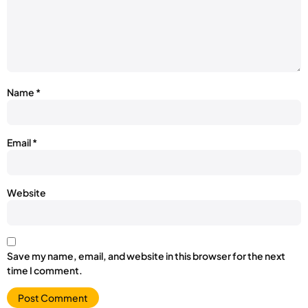
Name
*
Email
*
Website
Save my name, email, and website in this browser for the next
time I comment.