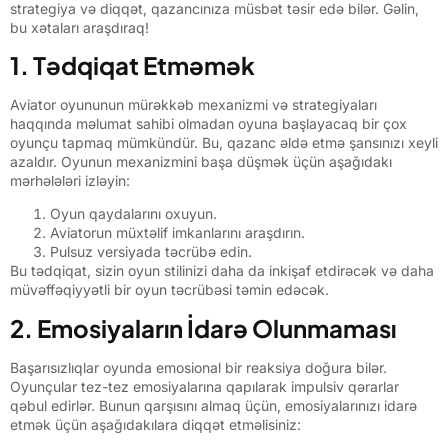
strategiya və diqqət, qazancınıza müsbət təsir edə bilər. Gəlin,
bu xətaları araşdıraq!
1. Tədqiqat Etməmək
Aviator oyununun mürəkkəb mexanizmi və strategiyaları
haqqında məlumat sahibi olmadan oyuna başlayacaq bir çox
oyunçu tapmaq mümkündür. Bu, qazanc əldə etmə şansınızı xeyli
azaldır. Oyunun mexanizmini başa düşmək üçün aşağıdakı
mərhələləri izləyin:
Oyun qaydalarını oxuyun.
Aviatorun müxtəlif imkanlarını araşdırın.
Pulsuz versiyada təcrübə edin.
Bu tədqiqat, sizin oyun stilinizi daha da inkişaf etdirəcək və daha
müvəffəqiyyətli bir oyun təcrübəsi təmin edəcək.
2. Emosiyaların İdarə Olunmaması
Başarısızlıqlar oyunda emosional bir reaksiya doğura bilər.
Oyunçular tez-tez emosiyalarına qapılarak impulsiv qərarlar
qəbul edirlər. Bunun qarşısını almaq üçün, emosiyalarınızı idarə
etmək üçün aşağıdakılara diqqət etməlisiniz: