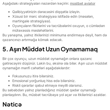
Aşağıdakı strategiyaları nəzərdən keçirin:
mostbet aviator
Qalibiyyətinizin dərəcəsini diqqətlə izləyin.
Xüsusi bir mərc strategiyası istifadə edin (məsələn,
martingale strategiyası).
Oyunçuların fikirlərini və təcrübələrini oxuyun, o cümlədən
mütəxəssis məsləhətlərini.
Bu yanaşma, yalnız itkilərinizi minimuma endirməyə deyil, həm də
qazancınızı artırmağa kömək edəcək.
5. Aşırı Müddət Uzun Oynamamaq
Bir çox oyunçu, uzun müddət oynamağın onlara qazanc
gətirəcəyini düşünür. Lakin bu, əksinə ola bilər. Aşırı uzun müddət
oynamağın mənfi cəhətləri aşağıdakılardır:
Fokusunuzu itirə bilərsiniz.
Emosional yorğunluq hiss edə bilərsiniz.
Riskli qərarlar qəbul etməyə meyilli olarsınız.
Bu səbəbdən yalnız planladığınız müddət qədər oynamağı
planlaşdırın. Bu, müsbət təcrübəyə yol açar və itkilərinizi azaldar.
Nəticə