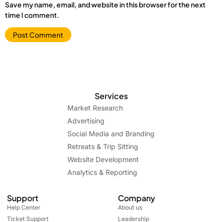
Save my name, email, and website in this browser for the next
time I comment.
Services
Market Research
Advertising
Social Media and Branding
Retreats & Trip Sitting
Website Development
Analytics & Reporting
Support
Company
Help Center
About us
Ticket Support
Leadership