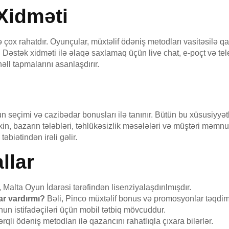
Xidməti
 çox rahatdır. Oyunçular, müxtəlif ödəniş metodları vasitəsilə qa
Dəstək xidməti ilə əlaqə saxlamaq üçün live chat, e-poçt və telefo
əll tapmalarını asanlaşdırır.
n seçimi və cazibədar bonusları ilə tanınır. Bütün bu xüsusiyy
Lakin, bazarın tələbləri, təhlükəsizlik məsələləri və müştəri məmnu
təbiətindən irəli gəlir.
llar
 Malta Oyun İdarəsi tərəfindən lisenziyalaşdırılmışdır.
r vardırmı?
Bəli, Pinco müxtəlif bonus və promosyonlar təqdim 
nun istifadəçiləri üçün mobil tətbiq mövcuddur.
rqli ödəniş metodları ilə qazancını rahatlıqla çıxara bilərlər.