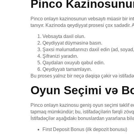
Pinco Kazinosunun
Pinco onlayn kazinosunun vebsaytı müasir bir inte
tanıyır. Kazinoda qeydiyyat prosesi çox sadədir. 
Vebsayta daxil olun.
Qeydiyyat düyməsinə basın.
Şəxsi məlumatlarınızı daxil edin (ad, soyad, 
Şifrənizi yaradın.
Qaydaları oxuyub qəbul edin.
Qeydiyyatı tamamlayın.
Bu proses yalnız bir neçə dəqiqə çəkir və istifadəçil
Oyun Seçimi və B
Pinco onlayn kazinosu geniş oyun seçimi təklif ed
tapmaq mümkündür; bu, istifadəçilərin fərqli zövq
İstifadəçilər aşağıdakı bonuslardan yararlana bilə
First Deposit Bonus (ilk depozit bonusu)