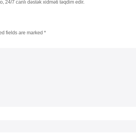
, 24/7 canlı dəstək xidməti təqdim edir.
ed fields are marked
*