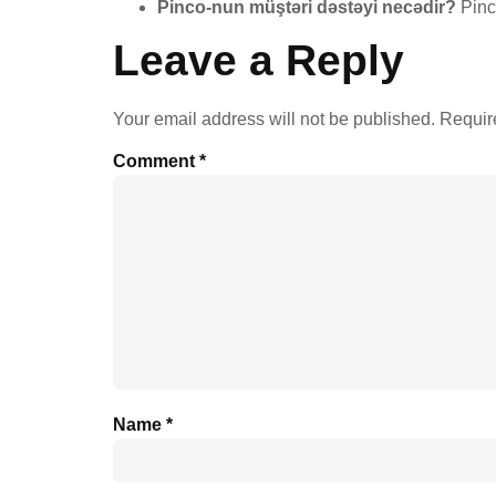
Pinco-nun müştəri dəstəyi necədir?
Pinco
Leave a Reply
Your email address will not be published.
Requir
Comment
*
Name
*