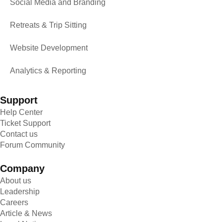
Social Media and Branding
Retreats & Trip Sitting
Website Development
Analytics & Reporting
Support
Help Center
Ticket Support
Contact us
Forum Community
Company
About us
Leadership
Careers
Article & News