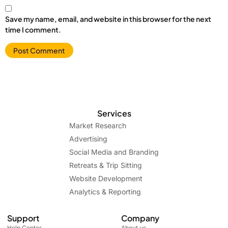
Save my name, email, and website in this browser for the next
time I comment.
Services
Market Research
Advertising
Social Media and Branding
Retreats & Trip Sitting
Website Development
Analytics & Reporting
Support
Company
Help Center
About us