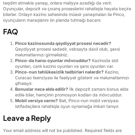
təqdim etməklə yanaşı, onlara maliyyə azadlığı da verir.
Oyunçular, depozit və çıxarış proseslərini rahatlıqla həyata keçirə
bilərlər. Onlayn kazino sahəsində müasir yanaşmaları ilə Pinco,
oyunçuların maraqlarını ön planda tutmağı bacarır.
FAQ
Pinco kazinosunda qeydiyyat prosesi necədir?
Qeydiyyat prosesi sadədir, vebsayta daxil olub, şəxsi
məlumatlarınızı girməlisiniz.
Pinco-da hansı oyunlar mövcuddur?
Kazinoda slot
oyunları, canlı kazino oyunları və şans oyunları var.
Pinco-nun təhlükəsizlik tədbirləri nələrdir?
Kazino,
Curacao lisenziyası ilə fəaliyyət göstərir və məlumatlarınızı
şifrələyir.
Bonuslar necə əldə edilir?
İlk depozit zamanı bonus əldə
edilə bilər, həmçinin promosyon kodları da mövcuddur.
Mobil versiya varmı?
Bəli, Pinco-nun mobil versiyası
istifadəçilərə rahatlıqla oyun oynamağa imkan tanıyır.
Leave a Reply
Your email address will not be published.
Required fields are