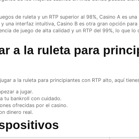
uegos de ruleta y un RTP superior al 98%, Casino A es una 
 una interfaz intuitiva, Casino B es otra gran opción para j
encia de juego de alta calidad y un RTP del 99%, lo que lo
r a la ruleta para princ
ugar a la ruleta para principiantes con RTP alto, aquí tiene
pezar a jugar.
a tu bankroll con cuidado.
nes ofrecidas por el casino.
on dinero real.
spositivos