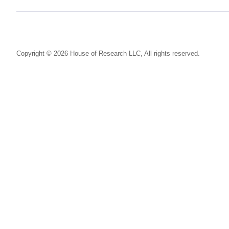
Copyright © 2026 House of Research LLC, All rights reserved.