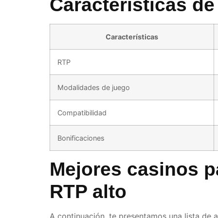
Características de
Características
RTP
Modalidades de juego
Compatibilidad
Bonificaciones
Mejores casinos pa
RTP alto
A continuación, te presentamos una lista de a