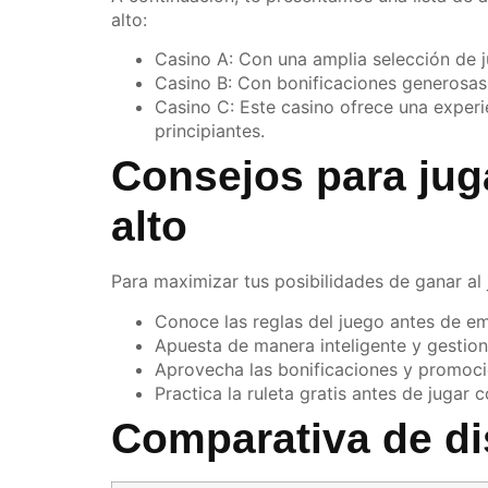
alto:
Casino A: Con una amplia selección de j
Casino B: Con bonificaciones generosas y
Casino C: Este casino ofrece una experi
principiantes.
Consejos para juga
alto
Para maximizar tus posibilidades de ganar al j
Conoce las reglas del juego antes de em
Apuesta de manera inteligente y gestion
Aprovecha las bonificaciones y promocio
Practica la ruleta gratis antes de jugar c
Comparativa de di