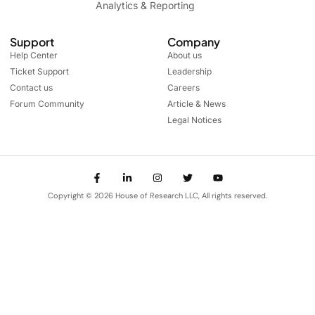
Analytics & Reporting
Support
Company
Help Center
About us
Ticket Support
Leadership
Contact us
Careers
Forum Community
Article & News
Legal Notices
Copyright © 2026 House of Research LLC, All rights reserved.