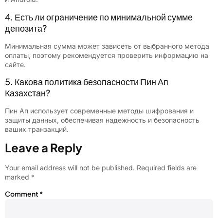
4. Есть ли ограничение по минимальной сумме
депозита?
Минимальная сумма может зависеть от выбранного метода
оплаты, поэтому рекомендуется проверить информацию на
сайте.
5. Какова политика безопасности Пин Ап
Казахстан?
Пин Ап использует современные методы шифрования и
защиты данных, обеспечивая надежность и безопасность
ваших транзакций.
Leave a Reply
Your email address will not be published.
Required fields are
marked
*
Comment
*