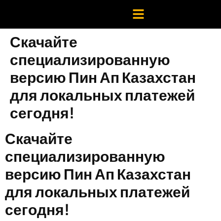
Скачайте
специализированную
версию Пин Ап Казахстан
для локальных платежей
сегодня!
Скачайте
специализированную
версию Пин Ап Казахстан
для локальных платежей
сегодня!