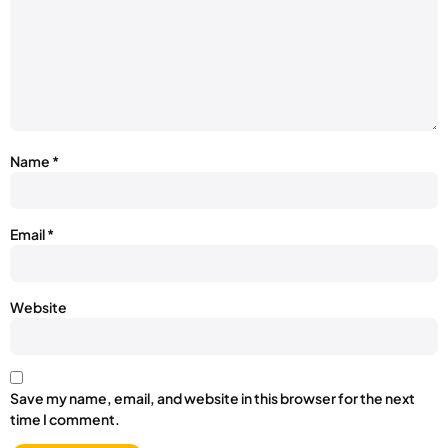
Name
*
Email
*
Website
Save my name, email, and website in this browser for the next
time I comment.