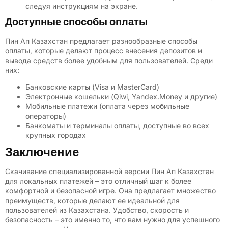
следуя инструкциям на экране.
Доступные способы оплаты
Пин Ап Казахстан предлагает разнообразные способы
оплаты, которые делают процесс внесения депозитов и
вывода средств более удобным для пользователей. Среди
них:
Банковские карты (Visa и MasterCard)
Электронные кошельки (Qiwi, Yandex.Money и другие)
Мобильные платежи (оплата через мобильные
операторы)
Банкоматы и терминалы оплаты, доступные во всех
крупных городах
Заключение
Скачивание специализированной версии Пин Ап Казахстан
для локальных платежей – это отличный шаг к более
комфортной и безопасной игре. Она предлагает множество
преимуществ, которые делают ее идеальной для
пользователей из Казахстана. Удобство, скорость и
безопасность – это именно то, что вам нужно для успешного