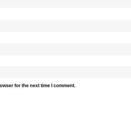
owser for the next time I comment.