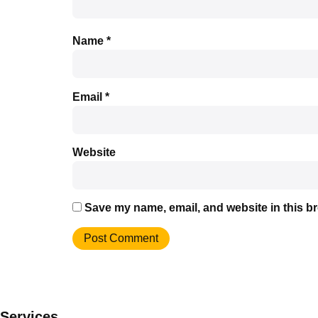
Name
*
Email
*
Website
Save my name, email, and website in this br
Services